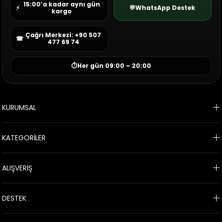
15:00’a kadar aynı gün
⚡
💬
WhatsApp Destek
kargo
Çağrı Merkezi: +90 507
☎
477 69 74
⏱
Her gün 09:00 – 20:00
KURUMSAL
KATEGORİLER
ALIŞVERİŞ
DESTEK