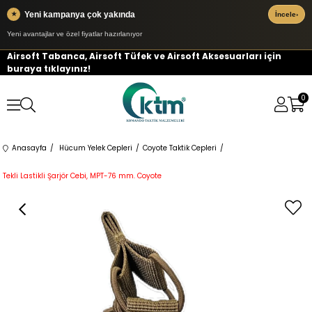
Yeni kampanya çok yakında
★
İncele
›
Yeni avantajlar ve özel fiyatlar hazırlanıyor
Airsoft Tabanca, Airsoft Tüfek ve Airsoft Aksesuarları için
buraya tıklayınız!
0
Anasayfa
Hücum Yelek Cepleri
Coyote Taktik Cepleri
Tekli Lastikli Şarjör Cebi, MPT-76 mm. Coyote