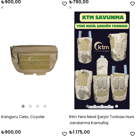
₺900,00
₺790,00
Kanguru Cebi, Coyote
Ktm Yeni Nesil Şarjör Torbası Huni
Jandarma Kamuflaj
₺900,00
₺1.175,00