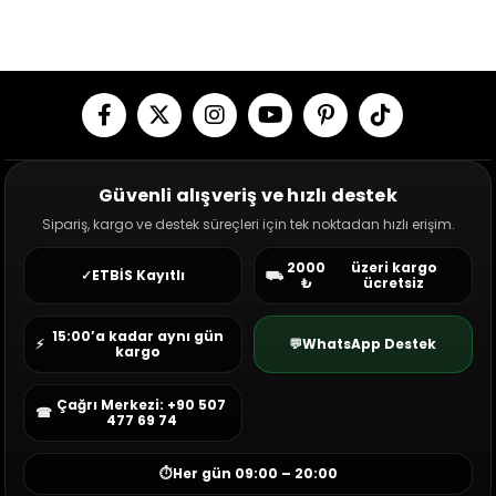
Güvenli alışveriş ve hızlı destek
Sipariş, kargo ve destek süreçleri için tek noktadan hızlı erişim.
2000
üzeri kargo
✓
ETBİS Kayıtlı
⛟
₺
ücretsiz
15:00’a kadar aynı gün
⚡
💬
WhatsApp Destek
kargo
Çağrı Merkezi: +90 507
☎
477 69 74
⏱
Her gün 09:00 – 20:00