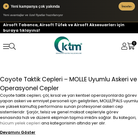
Yeni kampanya çok yakında
★
İncele
›
Yeni avantajlar ve özel fiyatlar hazırlanıyor
Airsoft Tabanca, Airsoft Tüfek ve Airsoft Aksesuarları için
buraya tıklayınız!
0
Coyote Taktik Cepleri – MOLLE Uyumlu Askeri ve
Operasyonel Cepler
Coyote taktik cepleri; çöl, kırsal ve yarı kentsel operasyonlarda görev
yapan askeri ve emniyet personeli için geliştirilen, MOLLE/PALS uyumlu
ve yüksek kamuflaj performansı sunan profesyonel askeri cep
sistemleridir. Şarjör, telsiz ve genel maksat cepleriyle görev
esnasında hızlı ve düzenli ekipman taşıma imkânı sağlar. Bu kategori,
hücum yelek cepleri
ana kategorisinin altında yer alır.
Devamını Göster