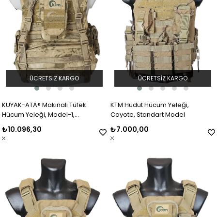
ÜCRETSIZ KARGO
ÜCRETSIZ KARGO
KUYAK-ATA® Makinalı Tüfek
KTM Hudut Hücum Yeleği,
Hücum Yeleği, Model-1,
Coyote, Standart Model
Jandarma Kamuflaj
₺10.096,30
₺7.000,00