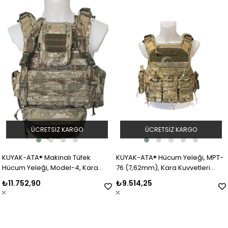
ÜCRETSIZ KARGO
ÜCRETSIZ KARGO
KUYAK-ATA® Makinalı Tüfek
KUYAK-ATA® Hücum Yeleği, MPT-
Hücum Yeleği, Model-4, Kara
76 (7,62mm), Kara Kuvvetleri
Kuvvetleri TSK Kamuflaj
(TSK) Kamuflaj
₺11.752,90
₺9.514,25