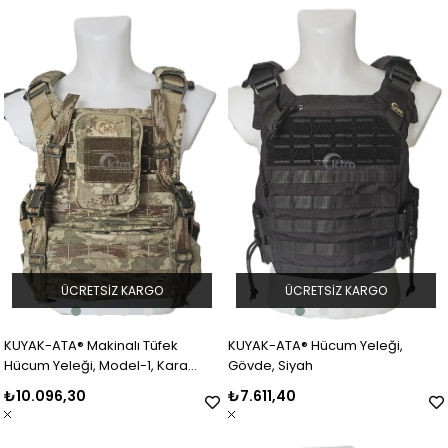
ÜCRETSIZ KARGO
ÜCRETSIZ KARGO
KUYAK-ATA® Makinalı Tüfek
KUYAK-ATA® Hücum Yeleği,
Hücum Yeleği, Model-1, Kara
Gövde, Siyah
Kuvvetleri TSK Kamuflaj
₺10.096,30
₺7.611,40