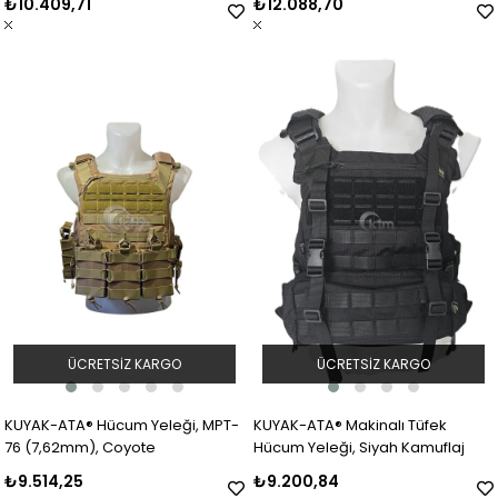
₺10.409,71
₺12.088,70
ÜCRETSIZ KARGO
ÜCRETSIZ KARGO
KUYAK-ATA® Hücum Yeleği, MPT-
KUYAK-ATA® Makinalı Tüfek
76 (7,62mm), Coyote
Hücum Yeleği, Siyah Kamuflaj
₺9.514,25
₺9.200,84