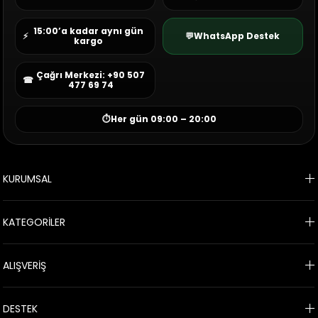
15:00’a kadar aynı gün
⚡
💬
WhatsApp Destek
kargo
Çağrı Merkezi: +90 507
☎
477 69 74
⏱
Her gün 09:00 – 20:00
KURUMSAL
KATEGORİLER
ALIŞVERİŞ
DESTEK