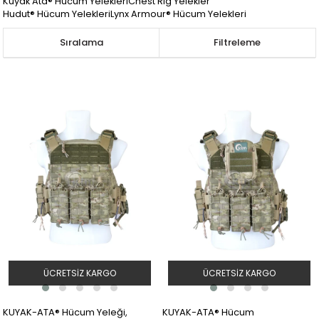
Kuyak Ata® Hücum Yelekleri
Chest Rig Yelekler
Hudut® Hücum Yelekleri
Lynx Armour® Hücum Yelekleri
Sıralama
Filtreleme
ÜCRETSIZ KARGO
ÜCRETSIZ KARGO
KUYAK-ATA® Hücum Yeleği,
KUYAK-ATA® Hücum