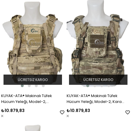
ÜCRETSIZ KARGO
ÜCRETSIZ KARGO
KUYAK-ATA® Makinalı Tüfek
KUYAK-ATA® Makinalı Tüfek
Hücum Yeleği, Model-2,
Hücum Yeleği, Model-2, Kara
Jandarma Kamuflaj
Kuvvetleri TSK Kamuflaj
₺10.879,83
₺10.879,83