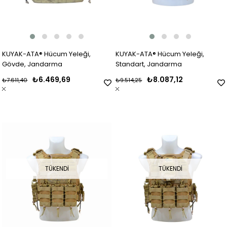
KUYAK-ATA® Hücum Yeleği,
KUYAK-ATA® Hücum Yeleği,
Gövde, Jandarma
Standart, Jandarma
₺6.469,69
₺8.087,12
₺7.611,40
₺9.514,25
TÜKENDI
TÜKENDI