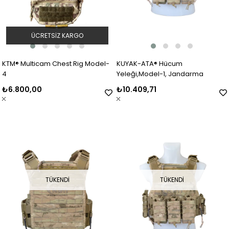
ÜCRETSIZ KARGO
KTM® Multicam Chest Rig Model-
KUYAK-ATA® Hücum
4
Yeleği,Model-1, Jandarma
₺6.800,00
₺10.409,71
TÜKENDI
TÜKENDI