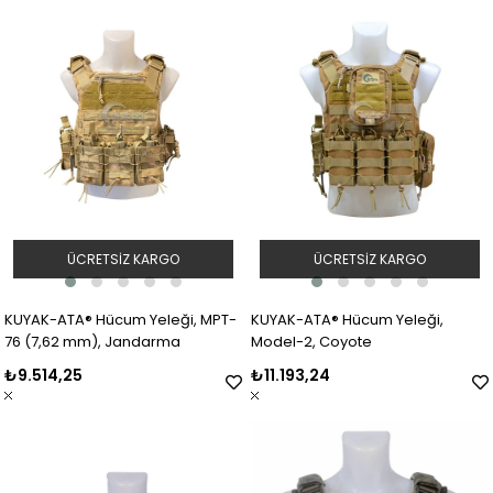
ÜCRETSIZ KARGO
ÜCRETSIZ KARGO
KUYAK-ATA® Hücum Yeleği, MPT-
KUYAK-ATA® Hücum Yeleği,
76 (7,62 mm), Jandarma
Model-2, Coyote
₺9.514,25
₺11.193,24