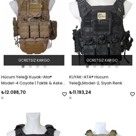
ÜCRETSIZ KARGO
ÜCRETSIZ KARGO
Hücum Yeleği Kuyak-Ata®
KUYAK-ATA® Hücum
Model-4 Coyote | Taktik & Askeri
Yeleği,Model-2, Siyah Renk
Hücum Yeleği
₺12.088,70
₺11.193,24