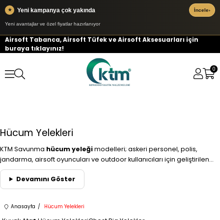
Yeni kampanya çok yakında
★
İncele
›
Yeni avantajlar ve özel fiyatlar hazırlanıyor
Airsoft Tabanca, Airsoft Tüfek ve Airsoft Aksesuarları için
buraya tıklayınız!
0
Hücum Yelekleri
KTM Savunma
hücum yeleği
modelleri; askeri personel, polis,
jandarma, airsoft oyuncuları ve outdoor kullanıcıları için geliştirilen
profesyonel
taktik yelek
sistemleridir. Modüler MOLLE altyapısı,
Devamını Göster
ergonomik taşıma yapısı ve görev odaklı ekipman yerleşimi
sayesinde saha şartlarında maksimum kullanım avantajı sağlar.
Anasayfa
Hücum Yelekleri