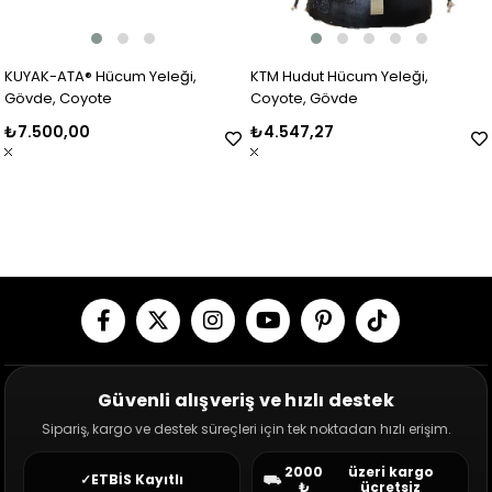
KUYAK-ATA® Hücum Yeleği,
KTM Hudut Hücum Yeleği,
Gövde, Coyote
Coyote, Gövde
₺7.500,00
₺4.547,27
Güvenli alışveriş ve hızlı destek
Sipariş, kargo ve destek süreçleri için tek noktadan hızlı erişim.
2000
üzeri kargo
✓
ETBİS Kayıtlı
⛟
₺
ücretsiz