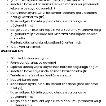
İndatren boya kullanılmıştır (renk solmasına karşı korumalı,
lekelere ve suya dayanıklıdır)
Kendinden ayarlı, tünel tipi kemer(bedene göre esneme
özelliği kazandırmıştır)
Kasık bölgesi körüklü yapıda olup, ekstra parça ile
güçlendirilmiştir,
Kargo cepleri içte, cırt kapaklı ve diz bölümü yırtılmaya karşı
güçlendirilmiştir, arkada her iki tarafta cırtlı kapaklı cepler
mevcuttur.
Punteriz dikiş kullanılarak sağlamlığı arttırılmıştır
% 100 yerli üretimdir.
AVANTAJLARI
Gündelik kullanıma uygun
Fonksiyonel, rahat ve dayanıklı
Ripstop kumaş yapısı sayesinde hareket özgürlüğü sağlar
İndatren boya sayesinde solmazlık kazandırılmıştır.
Terletmez nefes alma özelliğine sahiptir.
Kapaklı kargo cep
Kendinden ayarlı, tünel tipi kemer (bedene göre esneme
özelliği),
Kasık bölgesi körüklü yapıda olup, ekstra parça ile
güçlendirilmiştir
Kargo cepleri içte, cırt kapaklı ve diz bölümü yırtılmaya karşı
güçlendirilmiş