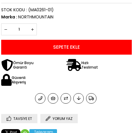
STOK KODU
(MA0261-01)
Marka
:
NORTHMOUNTAIN
Ömür Boyu
Hızlı
Garanti
Teslimat
Güvenli
Alışveriş
TAVSIYE ET
YORUM YAZ
Telegram