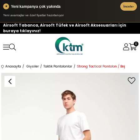
Yeni kampanya çok yakında
★
İncele
›
Yeni avantajlar ve özel fiyatlar hazırlanıyor
Airsoft Tabanca, Airsoft Tüfek ve Airsoft Aksesuarları için
buraya tıklayınız!
0
Anasayfa
Giysiler
Taktik Pantolonlar
Strong Tactical Pantolon / Bej