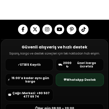
Güvenli alışveriş ve hızlı destek
Sipariş, kargo ve destek süreçleri için tek noktadan hızlı erişim.
2000
üzeri kargo
✓
ETBİS Kayıtlı
⛟
₺
ücretsiz
15:00’a kadar aynı gün
⚡
💬
WhatsApp Destek
kargo
Çağrı Merkezi: +90 507
☎
477 69 74
⏱
Her gün 09:00 – 20:00