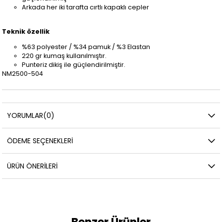
Arkada her iki tarafta cırtlı kapaklı cepler
Teknik özellik
%63 polyester / %34 pamuk / %3 Elastan
220 gr kumaş kullanılmıştır.
Punteriz dikiş ile güçlendirilmiştir.
NM2500-504
YORUMLAR
(0)
ÖDEME SEÇENEKLERI
ÜRÜN ÖNERILERI