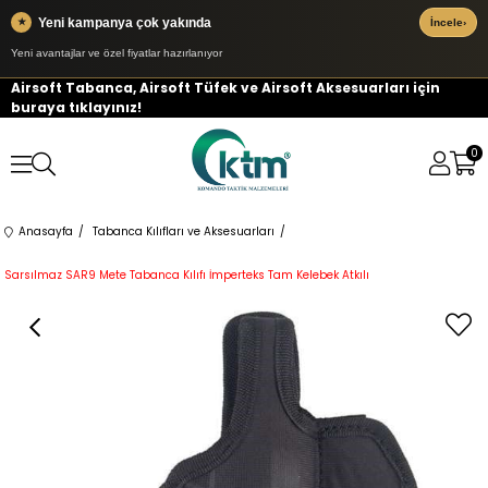
Yeni kampanya çok yakında
★
İncele
›
Yeni avantajlar ve özel fiyatlar hazırlanıyor
Airsoft Tabanca, Airsoft Tüfek ve Airsoft Aksesuarları için
buraya tıklayınız!
0
Anasayfa
Tabanca Kılıfları ve Aksesuarları
Sarsılmaz SAR9 Mete Tabanca Kılıfı İmperteks Tam Kelebek Atkılı