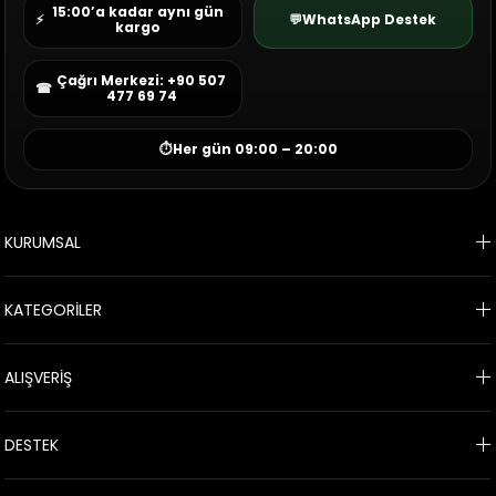
15:00’a kadar aynı gün
⚡
💬
WhatsApp Destek
kargo
Çağrı Merkezi: +90 507
☎
477 69 74
⏱
Her gün 09:00 – 20:00
KURUMSAL
KATEGORİLER
ALIŞVERİŞ
DESTEK