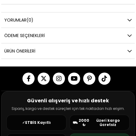
YORUMLAR
(0)
ÖDEME SEÇENEKLERI
ÜRÜN ÖNERILERI
Güvenli alışveriş ve hızlı destek
Sipariş, kargo ve destek süreçleri için tek noktadan hızlı erişim.
2000
üzeri kargo
✓
ETBİS Kayıtlı
⛟
₺
ücretsiz