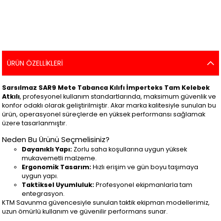
ÜRÜN ÖZELLIKLERI
Sarsılmaz SAR9 Mete Tabanca Kılıfı İmperteks Tam Kelebek
Atkılı
, profesyonel kullanım standartlarında, maksimum güvenlik ve
konfor odaklı olarak geliştirilmiştir. Akar marka kalitesiyle sunulan bu
ürün, operasyonel süreçlerde en yüksek performansı sağlamak
üzere tasarlanmıştır.
Neden Bu Ürünü Seçmelisiniz?
Dayanıklı Yapı:
Zorlu saha koşullarına uygun yüksek
mukavemetli malzeme.
Ergonomik Tasarım:
Hızlı erişim ve gün boyu taşımaya
uygun yapı.
Taktiksel Uyumluluk:
Profesyonel ekipmanlarla tam
entegrasyon.
KTM Savunma güvencesiyle sunulan taktik ekipman modellerimiz,
uzun ömürlü kullanım ve güvenilir performans sunar.