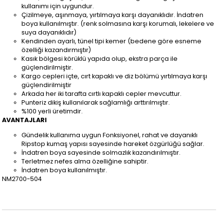
kullanımı için uygundur.
Çizilmeye, aşınmaya, yırtılmaya karşı dayanıklıdır. İndatren
boya kullanılmıştır. (renk solmasına karşı korumalı, lekelere ve
suya dayanıklıdır)
Kendinden ayarlı, tünel tipi kemer (bedene göre esneme
özelliği kazandırmıştır)
Kasık bölgesi körüklü yapıda olup, ekstra parça ile
güçlendirilmiştir.
Kargo cepleri içte, cırt kapaklı ve diz bölümü yırtılmaya karşı
güçlendirilmiştir
Arkada her iki tarafta cırtlı kapaklı cepler mevcuttur.
Punteriz dikiş kullanılarak sağlamlığı arttırılmıştır.
%100 yerli üretimdir.
AVANTAJLARI
Gündelik kullanıma uygun Fonksiyonel, rahat ve dayanıklı
Ripstop kumaş yapısı sayesinde hareket özgürlüğü sağlar.
İndatren boya sayesinde solmazlık kazandırılmıştır.
Terletmez nefes alma özelliğine sahiptir.
İndatren boya kullanılmıştır.
NM2700-504