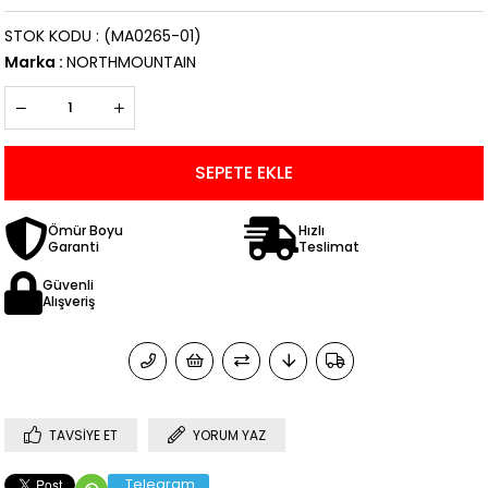
STOK KODU
(MA0265-01)
Marka
:
NORTHMOUNTAIN
Ömür Boyu
Hızlı
Garanti
Teslimat
Güvenli
Alışveriş
TAVSIYE ET
YORUM YAZ
Telegram