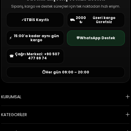
Sipariş, kargo ve destek süreçleri için tek noktadan hızlı erişim.
2000
üzeri kargo
✓
ETBİS Kayıtlı
⛟
₺
ücretsiz
15:00’a kadar aynı gün
⚡
💬
WhatsApp Destek
kargo
Çağrı Merkezi: +90 507
☎
477 69 74
⏱
Her gün 09:00 – 20:00
KURUMSAL
KATEGORİLER