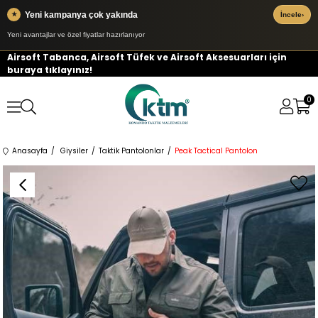
Yeni kampanya çok yakında
★
İncele
›
Yeni avantajlar ve özel fiyatlar hazırlanıyor
Airsoft Tabanca, Airsoft Tüfek ve Airsoft Aksesuarları için
buraya tıklayınız!
0
Anasayfa
Giysiler
Taktik Pantolonlar
Peak Tactical Pantolon