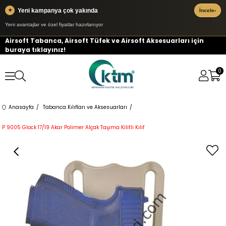
Yeni kampanya çok yakında
★
İncele
›
Yeni avantajlar ve özel fiyatlar hazırlanıyor
Airsoft Tabanca, Airsoft Tüfek ve Airsoft Aksesuarları için
buraya tıklayınız!
0
Anasayfa
Tabanca Kılıfları ve Aksesuarları
P 9005 Glock 17/19 Akar Polimer Alçak Taşıma Kilitli Kılıf