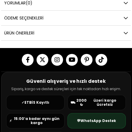
YORUMLAR
(0)
ÖDEME SEÇENEKLERI
ÜRÜN ÖNERILERI
Güvenli alışveriş ve hızlı destek
Sipariş, kargo ve destek süreçleri için tek noktadan hızlı erişim.
2000
üzeri kargo
✓
ETBİS Kayıtlı
⛟
₺
ücretsiz
15:00’a kadar aynı gün
⚡
💬
WhatsApp Destek
kargo