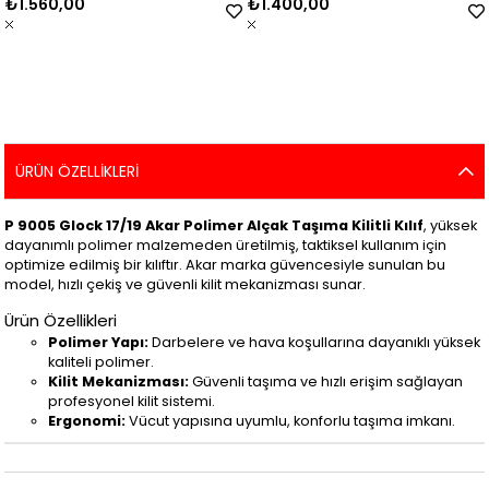
₺1.560,00
₺1.400,00
ÜRÜN ÖZELLIKLERI
P 9005 Glock 17/19 Akar Polimer Alçak Taşıma Kilitli Kılıf
, yüksek
dayanımlı polimer malzemeden üretilmiş, taktiksel kullanım için
optimize edilmiş bir kılıftır. Akar marka güvencesiyle sunulan bu
model, hızlı çekiş ve güvenli kilit mekanizması sunar.
Ürün Özellikleri
Polimer Yapı:
Darbelere ve hava koşullarına dayanıklı yüksek
kaliteli polimer.
Kilit Mekanizması:
Güvenli taşıma ve hızlı erişim sağlayan
profesyonel kilit sistemi.
Ergonomi:
Vücut yapısına uyumlu, konforlu taşıma imkanı.