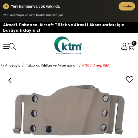
Yeni kampanya çok yakında
★
İncele
›
Yeni avantajlar ve özel fiyatlar hazırlanıyor
Airsoft Tabanca, Airsoft Tüfek ve Airsoft Aksesuarları için
buraya tıklayınız!
0
Anasayfa
Tabanca Kılıfları ve Aksesuarları
P 9001 Akrep Kılıf