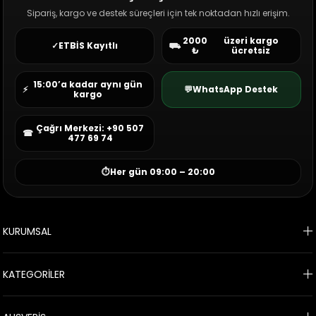
Sipariş, kargo ve destek süreçleri için tek noktadan hızlı erişim.
2000
üzeri kargo
✓
ETBİS Kayıtlı
⛟
₺
ücretsiz
15:00’a kadar aynı gün
⚡
💬
WhatsApp Destek
kargo
Çağrı Merkezi: +90 507
☎
477 69 74
⏱
Her gün 09:00 – 20:00
KURUMSAL
KATEGORİLER