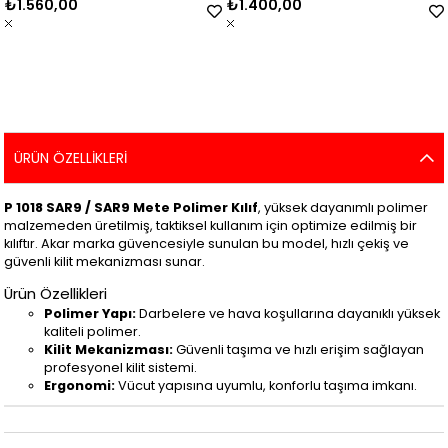
₺1.560,00
₺1.400,00
ÜRÜN ÖZELLIKLERI
P 1018 SAR9 / SAR9 Mete Polimer Kılıf
, yüksek dayanımlı polimer
malzemeden üretilmiş, taktiksel kullanım için optimize edilmiş bir
kılıftır. Akar marka güvencesiyle sunulan bu model, hızlı çekiş ve
güvenli kilit mekanizması sunar.
Ürün Özellikleri
Polimer Yapı:
Darbelere ve hava koşullarına dayanıklı yüksek
kaliteli polimer.
Kilit Mekanizması:
Güvenli taşıma ve hızlı erişim sağlayan
profesyonel kilit sistemi.
Ergonomi:
Vücut yapısına uyumlu, konforlu taşıma imkanı.