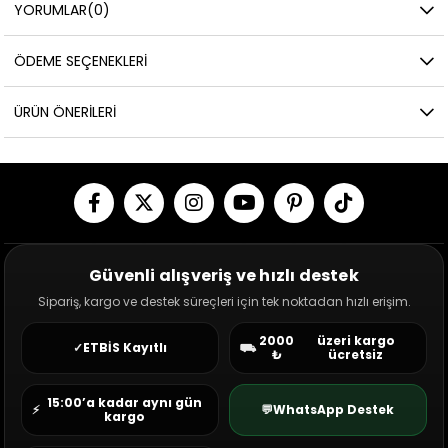
YORUMLAR
(0)
ÖDEME SEÇENEKLERI
ÜRÜN ÖNERILERI
Güvenli alışveriş ve hızlı destek
Sipariş, kargo ve destek süreçleri için tek noktadan hızlı erişim.
2000
üzeri kargo
✓
ETBİS Kayıtlı
⛟
₺
ücretsiz
15:00’a kadar aynı gün
⚡
💬
WhatsApp Destek
kargo