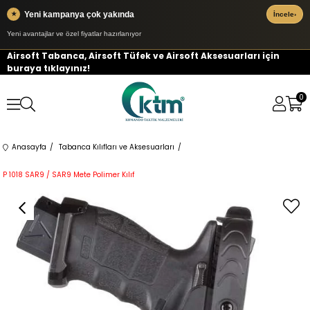
Yeni kampanya çok yakında
★
İncele
›
Yeni avantajlar ve özel fiyatlar hazırlanıyor
Airsoft Tabanca, Airsoft Tüfek ve Airsoft Aksesuarları için
buraya tıklayınız!
0
Anasayfa
Tabanca Kılıfları ve Aksesuarları
P 1018 SAR9 / SAR9 Mete Polimer Kılıf