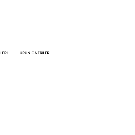
LERI
ÜRÜN ÖNERILERI