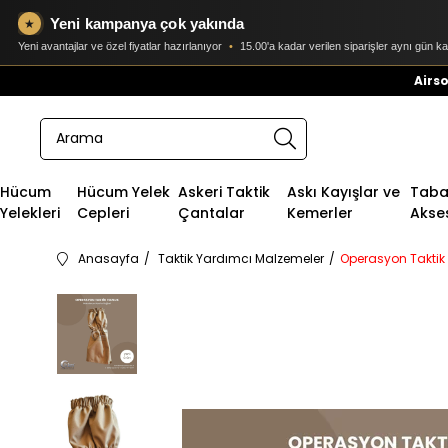
Yeni kampanya çok yakında
★
Yeni avantajlar ve özel fiyatlar hazırlanıyor
•
15.00'a kadar verilen siparişler aynı gün k
Airso
Hücum
Hücum Yelek
Askeri Taktik
Askı Kayışlar ve
Taban
Yelekleri
Cepleri
Çantalar
Kemerler
Akse
Anasayfa
Taktik Yardımcı Malzemeler
Operasyon Taktik 