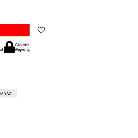
Güvenli
at
Alışveriş
M YAZ