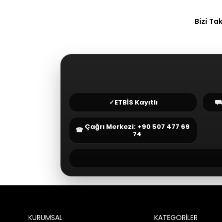
Bizi Ta
✓
ETBİS Kayıtlı
Çağrı Merkezi: +90 507 477 69
☎
74
KURUMSAL
KATEGORİLER