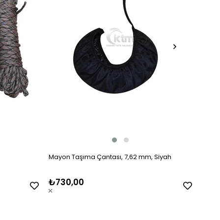
Mayon Taşıma Çantası, 7,62 mm, Siyah
Opera
₺730,00
₺1.