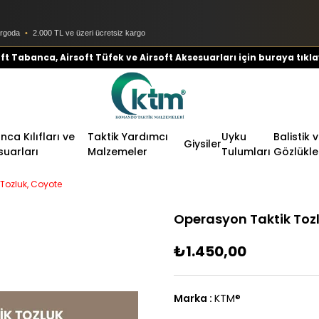
argoda
•
2.000 TL ve üzeri ücretsiz kargo
ft Tabanca, Airsoft Tüfek ve Airsoft Aksesuarları için buraya tıkla
ca Kılıfları ve
Taktik Yardımcı
Uyku
Balistik 
Giysiler
suarları
Malzemeler
Tulumları
Gözlükle
Tozluk, Coyote
Operasyon Taktik Toz
₺1.450,00
Marka
:
KTM®