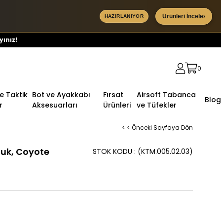
Ürünleri İncele
›
HAZIRLANIYOR
yınız!
0
ve Taktik
Bot ve Ayakkabı
Fırsat
Airsoft Tabanca
Blog
r
Aksesuarları
Ürünleri
ve Tüfekler
< < Önceki Sayfaya Dön
luk, Coyote
STOK KODU
(KTM.005.02.03)