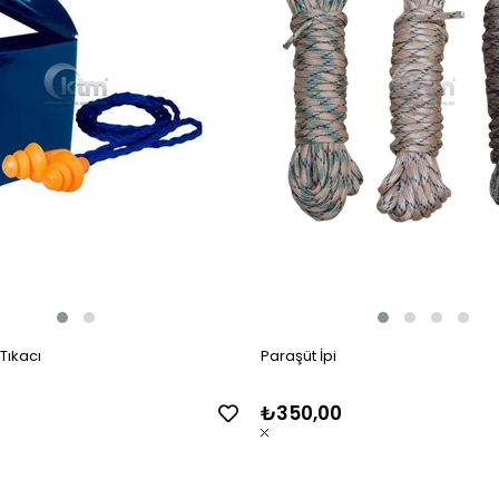
 Tıkacı
Paraşüt İpi
₺350,00