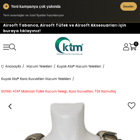
Yeni kampanya çok yakında
★
İncele
›
Yeni avantajlar ve özel fiyatlar hazırlanıyor
Airsoft Tabanca, Airsoft Tüfek ve Airsoft Aksesuarları için
buraya tıklayınız!
0
Anasayfa
Hücum Yelekleri
Kuyak Ata® Hücum Yelekleri
Kuyak Ata® Kara Kuvvetleri Hücum Yelekleri
KUYAK-ATA® Makinalı Tüfek Hücum Yeleği, Kara Kuvvetleri, TSK Kamuflaj