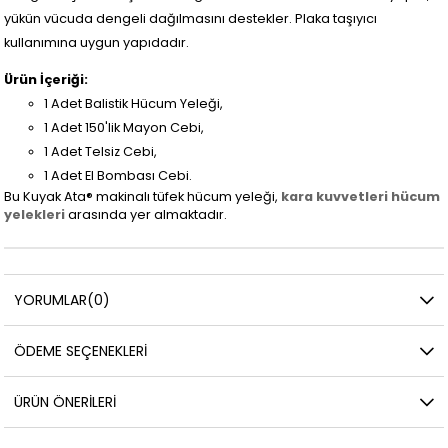
yükün vücuda dengeli dağılmasını destekler. Plaka taşıyıcı
kullanımına uygun yapıdadır.
Ürün İçeriği:
1 Adet Balistik Hücum Yeleği,
1 Adet 150'lik Mayon Cebi,
1 Adet Telsiz Cebi,
1 Adet El Bombası Cebi.
Bu Kuyak Ata® makinalı tüfek hücum yeleği,
kara kuvvetleri hücum
yelekleri
arasında yer almaktadır.
YORUMLAR
(0)
ÖDEME SEÇENEKLERI
ÜRÜN ÖNERILERI