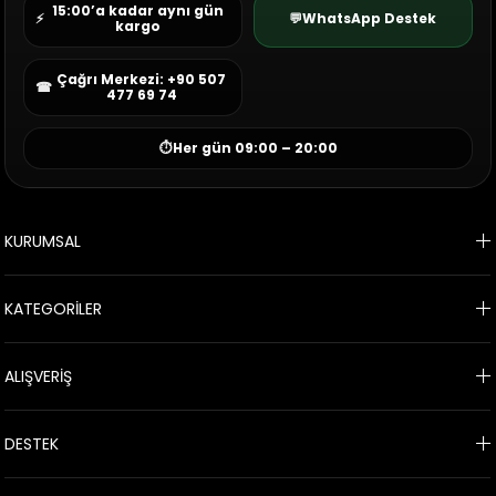
15:00’a kadar aynı gün
⚡
💬
WhatsApp Destek
kargo
Çağrı Merkezi: +90 507
☎
477 69 74
⏱
Her gün 09:00 – 20:00
KURUMSAL
KATEGORİLER
ALIŞVERİŞ
DESTEK