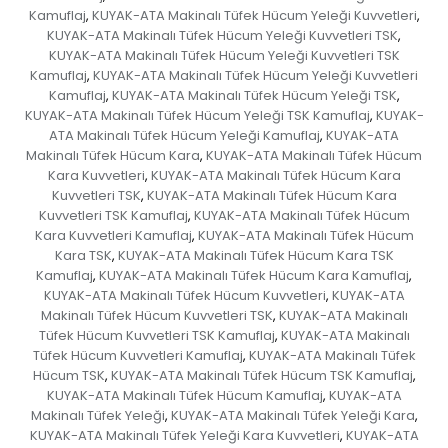
Kamuflaj
KUYAK-ATA Makinalı Tüfek Hücum Yeleği Kuvvetleri
,
,
KUYAK-ATA Makinalı Tüfek Hücum Yeleği Kuvvetleri TSK
,
KUYAK-ATA Makinalı Tüfek Hücum Yeleği Kuvvetleri TSK
Kamuflaj
KUYAK-ATA Makinalı Tüfek Hücum Yeleği Kuvvetleri
,
Kamuflaj
KUYAK-ATA Makinalı Tüfek Hücum Yeleği TSK
,
,
KUYAK-ATA Makinalı Tüfek Hücum Yeleği TSK Kamuflaj
KUYAK-
,
ATA Makinalı Tüfek Hücum Yeleği Kamuflaj
KUYAK-ATA
,
Makinalı Tüfek Hücum Kara
KUYAK-ATA Makinalı Tüfek Hücum
,
Kara Kuvvetleri
KUYAK-ATA Makinalı Tüfek Hücum Kara
,
Kuvvetleri TSK
KUYAK-ATA Makinalı Tüfek Hücum Kara
,
Kuvvetleri TSK Kamuflaj
KUYAK-ATA Makinalı Tüfek Hücum
,
Kara Kuvvetleri Kamuflaj
KUYAK-ATA Makinalı Tüfek Hücum
,
Kara TSK
KUYAK-ATA Makinalı Tüfek Hücum Kara TSK
,
Kamuflaj
KUYAK-ATA Makinalı Tüfek Hücum Kara Kamuflaj
,
,
KUYAK-ATA Makinalı Tüfek Hücum Kuvvetleri
KUYAK-ATA
,
Makinalı Tüfek Hücum Kuvvetleri TSK
KUYAK-ATA Makinalı
,
Tüfek Hücum Kuvvetleri TSK Kamuflaj
KUYAK-ATA Makinalı
,
Tüfek Hücum Kuvvetleri Kamuflaj
KUYAK-ATA Makinalı Tüfek
,
Hücum TSK
KUYAK-ATA Makinalı Tüfek Hücum TSK Kamuflaj
,
,
KUYAK-ATA Makinalı Tüfek Hücum Kamuflaj
KUYAK-ATA
,
Makinalı Tüfek Yeleği
KUYAK-ATA Makinalı Tüfek Yeleği Kara
,
,
KUYAK-ATA Makinalı Tüfek Yeleği Kara Kuvvetleri
KUYAK-ATA
,