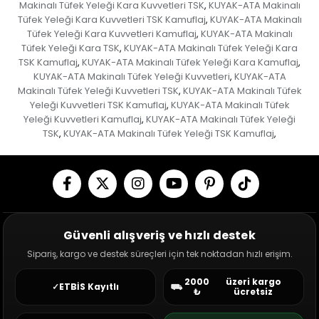
Makinalı Tüfek Yeleği Kara Kuvvetleri TSK
KUYAK-ATA Makinalı
,
Tüfek Yeleği Kara Kuvvetleri TSK Kamuflaj
KUYAK-ATA Makinalı
,
Tüfek Yeleği Kara Kuvvetleri Kamuflaj
KUYAK-ATA Makinalı
,
Tüfek Yeleği Kara TSK
KUYAK-ATA Makinalı Tüfek Yeleği Kara
,
TSK Kamuflaj
KUYAK-ATA Makinalı Tüfek Yeleği Kara Kamuflaj
,
,
KUYAK-ATA Makinalı Tüfek Yeleği Kuvvetleri
KUYAK-ATA
,
Makinalı Tüfek Yeleği Kuvvetleri TSK
KUYAK-ATA Makinalı Tüfek
,
Yeleği Kuvvetleri TSK Kamuflaj
KUYAK-ATA Makinalı Tüfek
,
Yeleği Kuvvetleri Kamuflaj
KUYAK-ATA Makinalı Tüfek Yeleği
,
TSK
KUYAK-ATA Makinalı Tüfek Yeleği TSK Kamuflaj
,
,
Güvenli alışveriş ve hızlı destek
Sipariş, kargo ve destek süreçleri için tek noktadan hızlı erişim.
2000
üzeri kargo
✓
ETBİS Kayıtlı
⛟
₺
ücretsiz