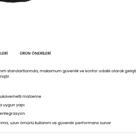
LERI
ÜRÜN ÖNERILERI
anım standartlarında, maksimum güvenlik ve konfor odaklı olarak gelişti
ıştır.
 mukavemetli malzeme.
a uygun yapı.
 entegrasyon.
iz, uzun ömürlü kullanım ve güvenilir performans sunar.