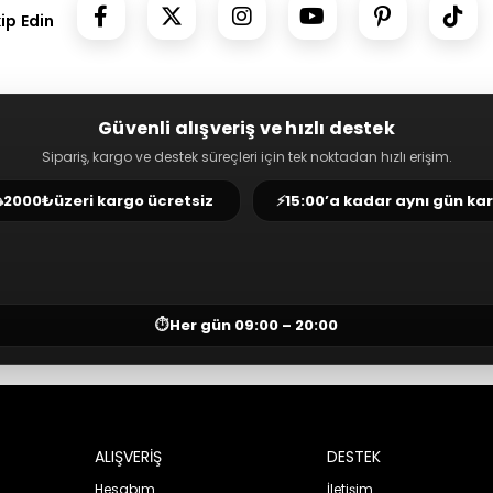
kip Edin
Güvenli alışveriş ve hızlı destek
Sipariş, kargo ve destek süreçleri için tek noktadan hızlı erişim.
⛟
2000₺
üzeri kargo ücretsiz
⚡
15:00’a kadar aynı gün ka
⏱
Her gün 09:00 – 20:00
ALIŞVERİŞ
DESTEK
Hesabım
İletişim