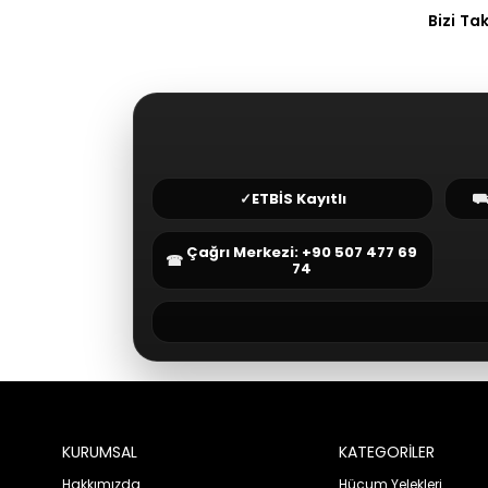
Bizi Ta
✓
ETBİS Kayıtlı
Çağrı Merkezi: +90 507 477 69
☎
74
KURUMSAL
KATEGORİLER
Hakkımızda
Hücum Yelekleri