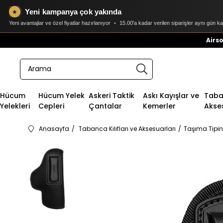
Yeni kampanya çok yakında
★
Yeni avantajlar ve özel fiyatlar hazırlanıyor
•
15.00'a kadar verilen siparişler aynı gün k
Airso
Hücum
Hücum Yelek
Askeri Taktik
Askı Kayışlar ve
Taban
Yelekleri
Cepleri
Çantalar
Kemerler
Akse
Anasayfa
Tabanca Kılıfları ve Aksesuarları
Taşıma Tipin