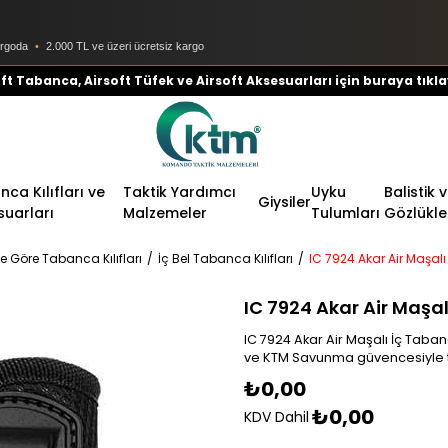
argoda
•
2.000 TL ve üzeri ücretsiz kargo
ft Tabanca, Airsoft Tüfek ve Airsoft Aksesuarları için buraya tıkla
ca Kılıfları ve
Taktik Yardımcı
Uyku
Balistik 
Giysiler
suarları
Malzemeler
Tulumları
Gözlükle
e Göre Tabanca Kılıfları
İç Bel Tabanca Kılıfları
IC 7924 Akar Air Maşalı
IC 7924 Akar Air Maşalı
IC 7924 Akar Air Maşalı İç Tabanc
ve KTM Savunma güvencesiyle t
₺0,00
₺0,00
KDV Dahil