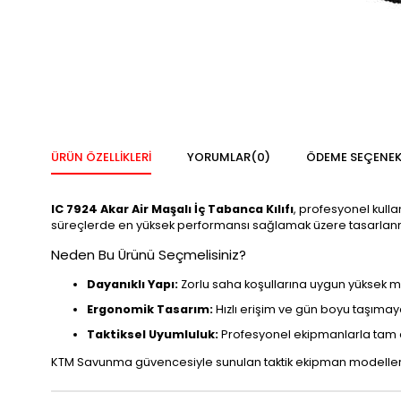
ÜRÜN ÖZELLIKLERI
YORUMLAR
(0)
ÖDEME SEÇENEK
IC 7924 Akar Air Maşalı İç Tabanca Kılıfı
, profesyonel kull
süreçlerde en yüksek performansı sağlamak üzere tasarlanm
Neden Bu Ürünü Seçmelisiniz?
Dayanıklı Yapı:
Zorlu saha koşullarına uygun yüksek
Ergonomik Tasarım:
Hızlı erişim ve gün boyu taşımay
Taktiksel Uyumluluk:
Profesyonel ekipmanlarla tam
KTM Savunma güvencesiyle sunulan taktik ekipman modellerim