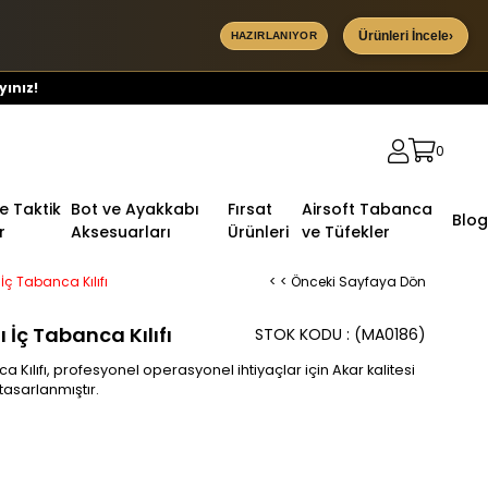
Ürünleri İncele
›
HAZIRLANIYOR
yınız!
0
ve Taktik
Bot ve Ayakkabı
Fırsat
Airsoft Tabanca
Blog
r
Aksesuarları
Ürünleri
ve Tüfekler
 İç Tabanca Kılıfı
< < Önceki Sayfaya Dön
 İç Tabanca Kılıfı
STOK KODU
(MA0186)
a Kılıfı, profesyonel operasyonel ihtiyaçlar için Akar kalitesi
asarlanmıştır.