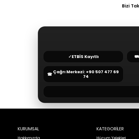
Bizi Ta
✓
ETBİS Kayıtlı
Çağrı Merkezi: +90 507 477 69
☎
74
KURUMSAL
KATEGORİLER
Hakkımızda
Hücum Yelekleri