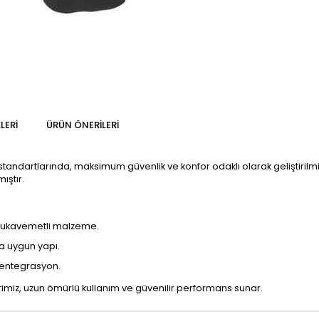
LERI
ÜRÜN ÖNERILERI
standartlarında, maksimum güvenlik ve konfor odaklı olarak geliştirilm
ıştır.
 mukavemetli malzeme.
a uygun yapı.
 entegrasyon.
iz, uzun ömürlü kullanım ve güvenilir performans sunar.