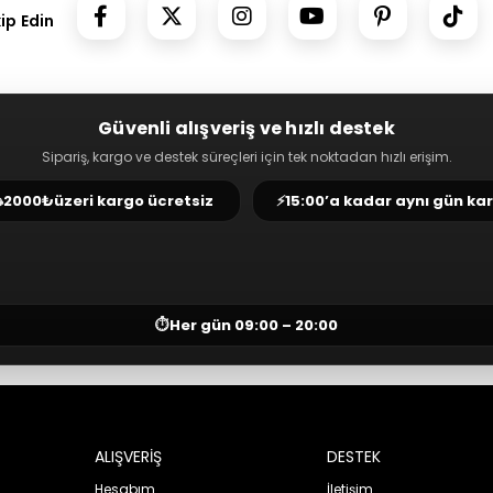
kip Edin
Güvenli alışveriş ve hızlı destek
Sipariş, kargo ve destek süreçleri için tek noktadan hızlı erişim.
⛟
2000₺
üzeri kargo ücretsiz
⚡
15:00’a kadar aynı gün ka
⏱
Her gün 09:00 – 20:00
ALIŞVERİŞ
DESTEK
Hesabım
İletişim