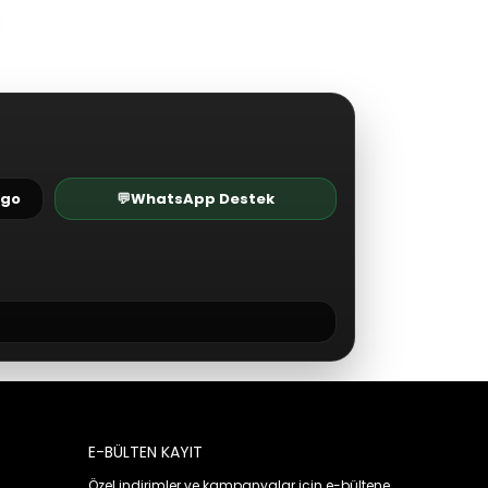
rgo
💬
WhatsApp Destek
E-BÜLTEN KAYIT
Özel indirimler ve kampanyalar için e-bültene