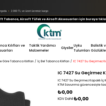
argoda
•
2.000 TL ve üzeri ücretsiz kargo
ft Tabanca, Airsoft Tüfek ve Airsoft Aksesuarları için buraya tıkla
ca Kılıfları ve
Taktik Yardımcı
Uyku
Balistik 
Giysiler
suarları
Malzemeler
Tulumları
Gözlükle
e Göre Tabanca Kılıfları
İç Bel Tabanca Kılıfları
IC 7427 Su Geçirmez Kap
IC 7427 Su Geçirmez Kap
IC 7427 Su Geçirmez Kapaklı İç Kı
KTM Savunma güvencesiyle tasa
₺0,00
₺0,00
KDV Dahil