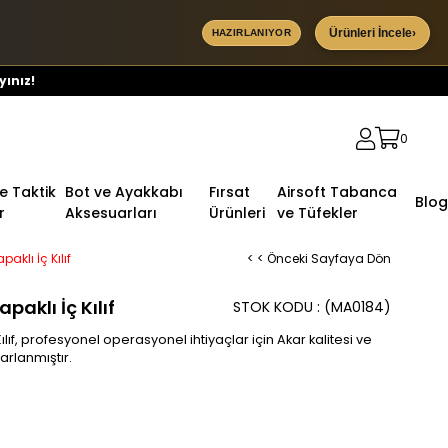
Ürünleri İncele
›
HAZIRLANIYOR
yınız!
0
ve Taktik
Bot ve Ayakkabı
Fırsat
Airsoft Tabanca
Blog
r
Aksesuarları
Ürünleri
ve Tüfekler
aklı İç Kılıf
< < Önceki Sayfaya Dön
aklı İç Kılıf
STOK KODU
(MA0184)
lıf, profesyonel operasyonel ihtiyaçlar için Akar kalitesi ve
rlanmıştır.