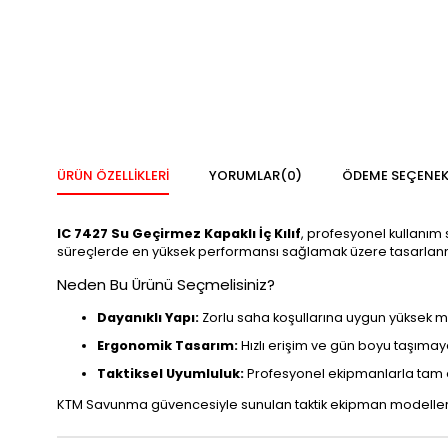
ÜRÜN ÖZELLIKLERI
YORUMLAR
(0)
ÖDEME SEÇENEK
IC 7427 Su Geçirmez Kapaklı İç Kılıf
, profesyonel kullanım 
süreçlerde en yüksek performansı sağlamak üzere tasarlanm
Neden Bu Ürünü Seçmelisiniz?
Dayanıklı Yapı:
Zorlu saha koşullarına uygun yüksek
Ergonomik Tasarım:
Hızlı erişim ve gün boyu taşımay
Taktiksel Uyumluluk:
Profesyonel ekipmanlarla tam
KTM Savunma güvencesiyle sunulan taktik ekipman modellerim