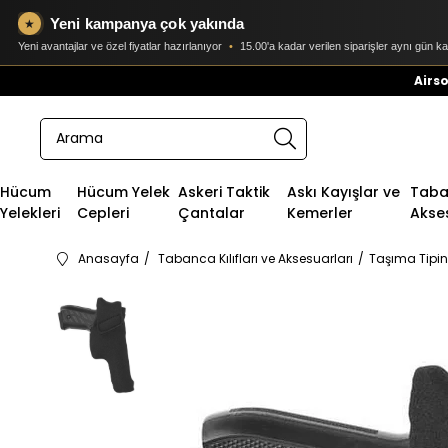
Yeni kampanya çok yakında
★
Yeni avantajlar ve özel fiyatlar hazırlanıyor
•
15.00'a kadar verilen siparişler aynı gün k
Airso
Hücum
Hücum Yelek
Askeri Taktik
Askı Kayışlar ve
Taban
Yelekleri
Cepleri
Çantalar
Kemerler
Akse
Anasayfa
Tabanca Kılıfları ve Aksesuarları
Taşıma Tipin