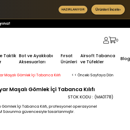
Ürünleri İncele
›
HAZIRLANIYOR
yınız!
0
ve Taktik
Bot ve Ayakkabı
Fırsat
Airsoft Tabanca
Blog
r
Aksesuarları
Ürünleri
ve Tüfekler
ar Maşalı Gömlek İçi Tabanca Kılıfı
< < Önceki Sayfaya Dön
yar Maşalı Gömlek İçi Tabanca Kılıfı
STOK KODU
(MA0178)
 Gömlek İçi Tabanca Kılıfı, profesyonel operasyonel
 KTM Savunma güvencesiyle tasarlanmıştır.