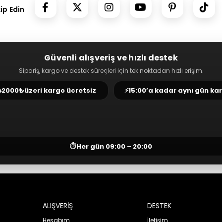
kip Edin
Güvenli alışveriş ve hızlı destek
Sipariş, kargo ve destek süreçleri için tek noktadan hızlı erişim.
⛟
2000₺
üzeri kargo ücretsiz
⚡
15:00’a kadar aynı gün ka
⏱
Her gün 09:00 – 20:00
ALIŞVERİŞ
DESTEK
Hesabım
İletişim