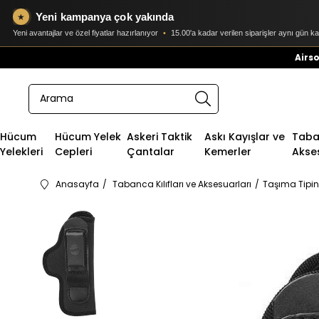
Yeni kampanya çok yakında
★
Yeni avantajlar ve özel fiyatlar hazırlanıyor
•
15.00'a kadar verilen siparişler aynı gün k
Airso
Hücum
Hücum Yelek
Askeri Taktik
Askı Kayışlar ve
Taban
Yelekleri
Cepleri
Çantalar
Kemerler
Akse
Anasayfa
Tabanca Kılıfları ve Aksesuarları
Taşıma Tipin