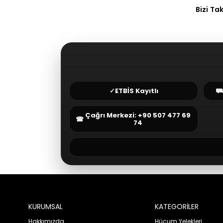
Bizi Ta
✓
ETBİS Kayıtlı
Çağrı Merkezi: +90 507 477 69
☎
74
KURUMSAL
KATEGORİLER
Hakkımızda
Hücum Yelekleri