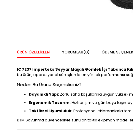
ÜRÜN ÖZELLIKLERI
YORUMLAR
(0)
ÖDEME SEÇENEK
IC 7237 İmperteks Seyyar Maşalı Gömlek İçi Tabanca Kılı
bu ürün, operasyonel süreçlerde en yüksek performansı sağ
Neden Bu Ürünü Seçmelisiniz?
Dayanıklı Yapı:
Zorlu saha koşullarına uygun yüksek
Ergonomik Tasarım:
Hızlı erişim ve gün boyu taşımay
Taktiksel Uyumluluk:
Profesyonel ekipmanlarla tam
KTM Savunma güvencesiyle sunulan taktik ekipman modellerim