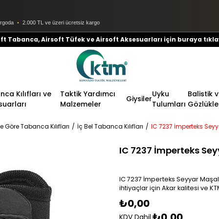
argoda
•
2.000 TL ve üzeri ücretsiz kargo
ft Tabanca, Airsoft Tüfek ve Airsoft Aksesuarları için buraya tıkla
ca Kılıfları ve
Taktik Yardımcı
Uyku
Balistik 
Giysiler
suarları
Malzemeler
Tulumları
Gözlükle
e Göre Tabanca Kılıfları
İç Bel Tabanca Kılıfları
IC 7237 İmperteks Seyy
IC 7237 İmperteks Sey
IC 7237 İmperteks Seyyar Maşalı
ihtiyaçlar için Akar kalitesi ve
₺0,00
₺0,00
KDV Dahil