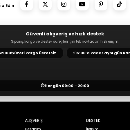
kip Edin
Güvenli alışveriş ve hızlı destek
Sipariş, kargo ve destek süreçleri için tek noktadan hızlı erişim.
⛟
2000₺
üzeri kargo ücretsiz
⚡
15:00’a kadar aynı gün ka
⏱
Her gün 09:00 – 20:00
ALIŞVERİŞ
DESTEK
Hesabım
İletişim