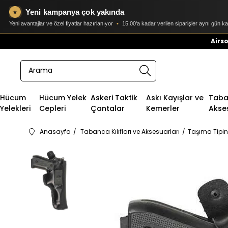
Yeni kampanya çok yakında
★
Yeni avantajlar ve özel fiyatlar hazırlanıyor
•
15.00'a kadar verilen siparişler aynı gün k
Airso
Hücum
Hücum Yelek
Askeri Taktik
Askı Kayışlar ve
Taban
Yelekleri
Cepleri
Çantalar
Kemerler
Akse
Anasayfa
Tabanca Kılıfları ve Aksesuarları
Taşıma Tipin