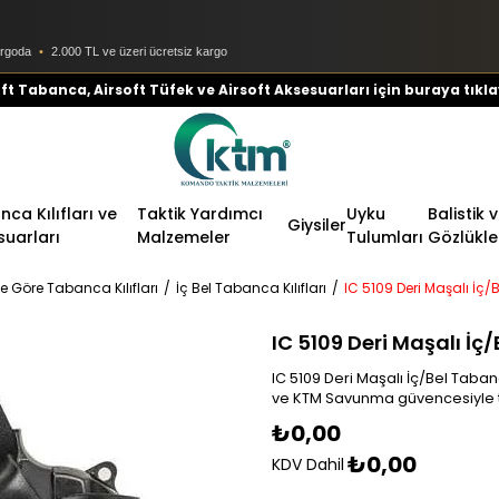
argoda
•
2.000 TL ve üzeri ücretsiz kargo
ft Tabanca, Airsoft Tüfek ve Airsoft Aksesuarları için buraya tıkla
ca Kılıfları ve
Taktik Yardımcı
Uyku
Balistik 
Giysiler
suarları
Malzemeler
Tulumları
Gözlükle
e Göre Tabanca Kılıfları
İç Bel Tabanca Kılıfları
IC 5109 Deri Maşalı İç/
IC 5109 Deri Maşalı İç/
IC 5109 Deri Maşalı İç/Bel Tabanc
ve KTM Savunma güvencesiyle t
₺0,00
₺0,00
KDV Dahil