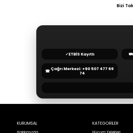
Bizi Ta
✓
ETBİS Kayıtlı
Çağrı Merkezi: +90 507 477 69
☎
74
KURUMSAL
KATEGORİLER
Hakkımızda
Hücum Yelekleri