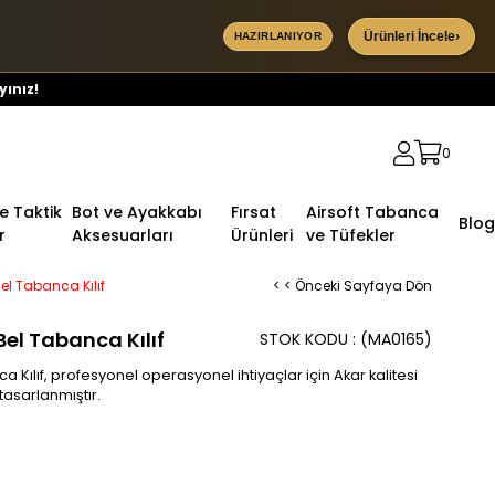
Ürünleri İncele
›
HAZIRLANIYOR
yınız!
0
ve Taktik
Bot ve Ayakkabı
Fırsat
Airsoft Tabanca
Blog
r
Aksesuarları
Ürünleri
ve Tüfekler
Bel Tabanca Kılıf
< < Önceki Sayfaya Dön
Bel Tabanca Kılıf
STOK KODU
(MA0165)
a Kılıf, profesyonel operasyonel ihtiyaçlar için Akar kalitesi
asarlanmıştır.