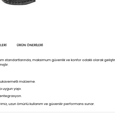
LERI
ÜRÜN ÖNERILERI
nım standartlarında, maksimum güvenlik ve konfor odaklı olarak geliştir
ıştır.
 mukavemetli malzeme.
a uygun yapı.
 entegrasyon.
iz, uzun ömürlü kullanım ve güvenilir performans sunar.