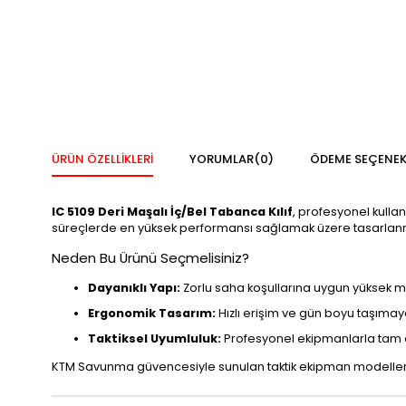
ÜRÜN ÖZELLIKLERI
YORUMLAR
(0)
ÖDEME SEÇENEK
IC 5109 Deri Maşalı İç/Bel Tabanca Kılıf
, profesyonel kulla
süreçlerde en yüksek performansı sağlamak üzere tasarlanm
Neden Bu Ürünü Seçmelisiniz?
Dayanıklı Yapı:
Zorlu saha koşullarına uygun yüksek
Ergonomik Tasarım:
Hızlı erişim ve gün boyu taşımay
Taktiksel Uyumluluk:
Profesyonel ekipmanlarla tam
KTM Savunma güvencesiyle sunulan taktik ekipman modellerim