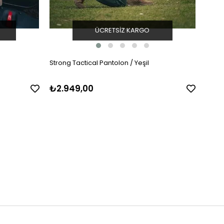
ÜCRETSIZ KARGO
Strong Tactical Pantolon / Yeşil
Pro T
₺2.949,00
₺2.