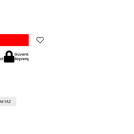
Güvenli
at
Alışveriş
M YAZ