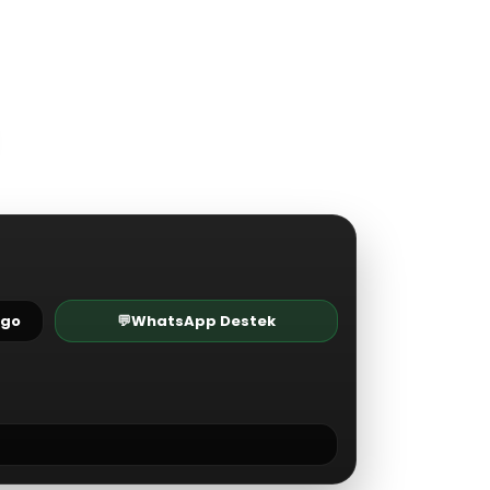
rgo
💬
WhatsApp Destek