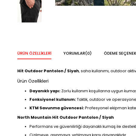
ÜRÜN ÖZELLIKLERI
YORUMLAR
(0)
ÖDEME SEÇENEK
Hit Outdoor Pantolon / Siyah
, saha kullanımı, outdoor akt
Ürün Özellikleri
Dayanıklı yapı:
Zorlu kullanım koşullarına uygun kumaş 
Fonksiyonel kullanım:
Taktik, outdoor ve operasyonel
KTM Savunma güvencesi:
Profesyonel ekipman katego
North Mountain Hit Outdoor Pantolon / Siyah
Performans ve güvenilirliği dayanaklı kumaş ile destekl
Çizilmeye, aşınmaya, yırtılmaya karşı dayanaklıdır.