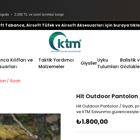
argoda
•
2.000 TL ve üzeri ücretsiz kargo
ft Tabanca, Airsoft Tüfek ve Airsoft Aksesuarları için buraya tıkla
ca Kılıfları ve
Taktik Yardımcı
Uyku
Balistik 
Giysiler
suarları
Malzemeler
Tulumları
Gözlükle
lon / Siyah
Hit Outdoor Pantolon 
Hit Outdoor Pantolon / Siyah, pr
ve KTM Savunma güvencesiyle t
₺1.800,00