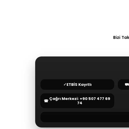
Bizi Ta
✓
ETBİS Kayıtlı
Çağrı Merkezi: +90 507 477 69
☎
74