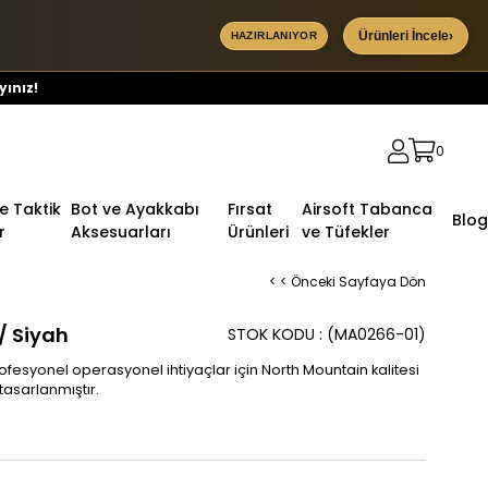
Ürünleri İncele
›
HAZIRLANIYOR
yınız!
0
ve Taktik
Bot ve Ayakkabı
Fırsat
Airsoft Tabanca
Blog
r
Aksesuarları
Ürünleri
ve Tüfekler
< < Önceki Sayfaya Dön
/ Siyah
STOK KODU
(MA0266-01)
ofesyonel operasyonel ihtiyaçlar için North Mountain kalitesi
asarlanmıştır.