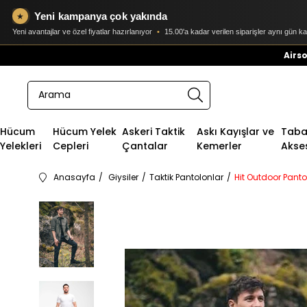
Yeni kampanya çok yakında
★
Yeni avantajlar ve özel fiyatlar hazırlanıyor
•
15.00'a kadar verilen siparişler aynı gün k
Airso
Hücum
Hücum Yelek
Askeri Taktik
Askı Kayışlar ve
Taban
Yelekleri
Cepleri
Çantalar
Kemerler
Akse
Anasayfa
Giysiler
Taktik Pantolonlar
Hit Outdoor Panto