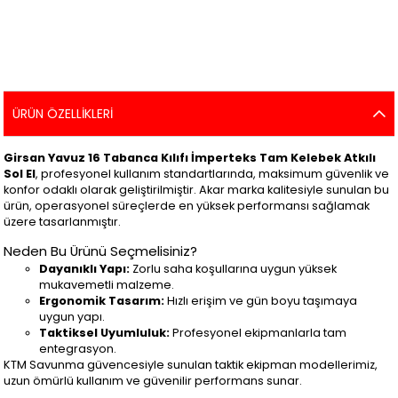
ÜRÜN ÖZELLIKLERI
Girsan Yavuz 16 Tabanca Kılıfı İmperteks Tam Kelebek Atkılı
Sol El
, profesyonel kullanım standartlarında, maksimum güvenlik ve
konfor odaklı olarak geliştirilmiştir. Akar marka kalitesiyle sunulan bu
ürün, operasyonel süreçlerde en yüksek performansı sağlamak
üzere tasarlanmıştır.
Neden Bu Ürünü Seçmelisiniz?
Dayanıklı Yapı:
Zorlu saha koşullarına uygun yüksek
mukavemetli malzeme.
Ergonomik Tasarım:
Hızlı erişim ve gün boyu taşımaya
uygun yapı.
Taktiksel Uyumluluk:
Profesyonel ekipmanlarla tam
entegrasyon.
KTM Savunma güvencesiyle sunulan taktik ekipman modellerimiz,
uzun ömürlü kullanım ve güvenilir performans sunar.