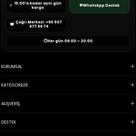
15:00’a kadar aynı gün
⚡
💬
WhatsApp Destek
kargo
Çağrı Merkezi: +90 507
☎
477 69 74
⏱
Her gün 09:00 – 20:00
KURUMSAL
KATEGORİLER
ALIŞVERİŞ
DESTEK