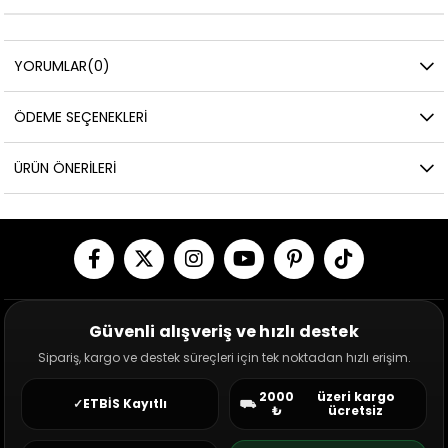
YORUMLAR
(0)
ÖDEME SEÇENEKLERI
ÜRÜN ÖNERILERI
Güvenli alışveriş ve hızlı destek
Sipariş, kargo ve destek süreçleri için tek noktadan hızlı erişim.
2000
üzeri kargo
✓
ETBİS Kayıtlı
⛟
₺
ücretsiz