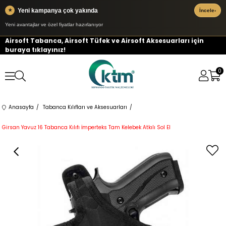
Yeni kampanya çok yakında
★
İncele
›
Yeni avantajlar ve özel fiyatlar hazırlanıyor
Airsoft Tabanca, Airsoft Tüfek ve Airsoft Aksesuarları için
buraya tıklayınız!
0
Anasayfa
Tabanca Kılıfları ve Aksesuarları
Girsan Yavuz 16 Tabanca Kılıfı İmperteks Tam Kelebek Atkılı Sol El