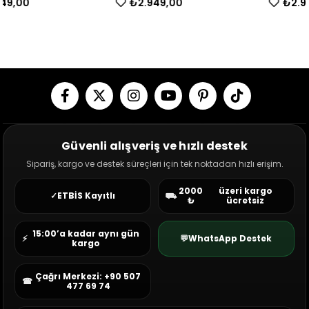
₺2.949,00
₺2.949,00
Güvenli alışveriş ve hızlı destek
Sipariş, kargo ve destek süreçleri için tek noktadan hızlı erişim.
2000
üzeri kargo
✓
ETBİS Kayıtlı
⛟
₺
ücretsiz
15:00’a kadar aynı gün
⚡
💬
WhatsApp Destek
kargo
Çağrı Merkezi: +90 507
☎
477 69 74