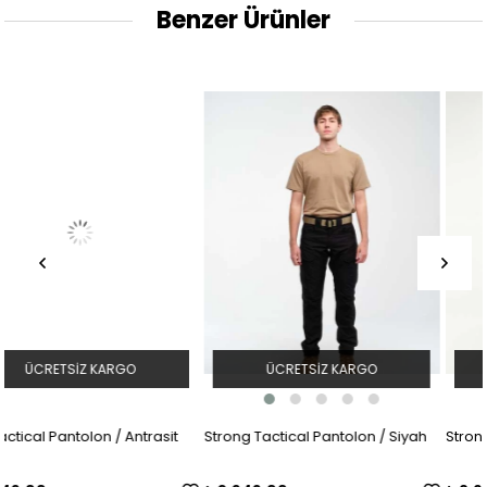
Benzer Ürünler
ÜCRETSIZ KARGO
ÜCRETSIZ KARGO
asit
Strong Tactical Pantolon / Siyah
Strong Tactical Pantolon / B