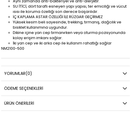
Aynı zamanda anti-bakteriyel ve anti-alerjiktir.
SU İTİCİ, dört taraflı esneyen yapı yapısı, ter emiciliği ve vücut
ısısı ile koruma özelliği son derece başarılıdır.
İÇ KAPLAMA ASTAR ÖZELLİĞİ İLE RÜZGAR GEÇİRMEZ
Yüksek kesim beli sayesinde, trekking, tırmanış, dağcılık ve
bisiklet kullanımına uygundur.
Dikine içine yan cep tırmanırken veya oturma pozisyonunda
kolay erişim imkanı sağlar.
İki yan cep ve iki arka cep ile kullanım rahatlığı sağlar
NM2100-500
YORUMLAR
(0)
ÖDEME SEÇENEKLERI
ÜRÜN ÖNERILERI