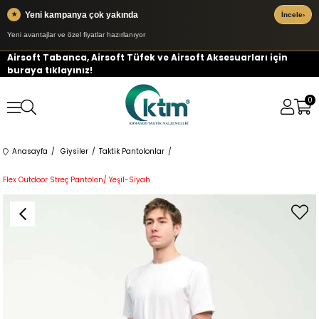
Yeni kampanya çok yakında
★
İncele
›
Yeni avantajlar ve özel fiyatlar hazırlanıyor
Airsoft Tabanca, Airsoft Tüfek ve Airsoft Aksesuarları için
buraya tıklayınız!
0
Anasayfa
Giysiler
Taktik Pantolonlar
Flex Outdoor Streç Pantolon/ Yeşil-Siyah