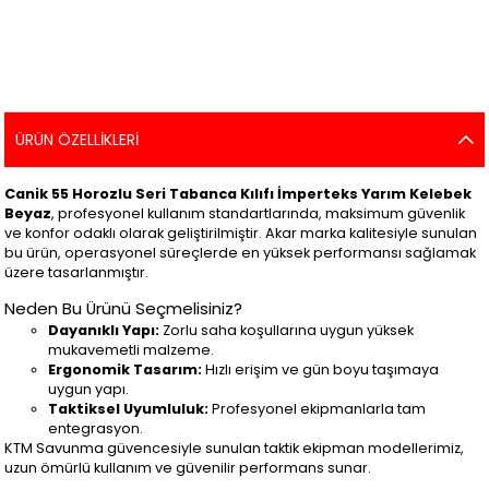
ÜRÜN ÖZELLIKLERI
Canik 55 Horozlu Seri Tabanca Kılıfı İmperteks Yarım Kelebek
Beyaz
, profesyonel kullanım standartlarında, maksimum güvenlik
ve konfor odaklı olarak geliştirilmiştir. Akar marka kalitesiyle sunulan
bu ürün, operasyonel süreçlerde en yüksek performansı sağlamak
üzere tasarlanmıştır.
Neden Bu Ürünü Seçmelisiniz?
Dayanıklı Yapı:
Zorlu saha koşullarına uygun yüksek
mukavemetli malzeme.
Ergonomik Tasarım:
Hızlı erişim ve gün boyu taşımaya
uygun yapı.
Taktiksel Uyumluluk:
Profesyonel ekipmanlarla tam
entegrasyon.
KTM Savunma güvencesiyle sunulan taktik ekipman modellerimiz,
uzun ömürlü kullanım ve güvenilir performans sunar.