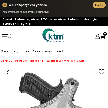
Yeni kampanya çok yakında
★
İncele
›
Yeni avantajlar ve özel fiyatlar hazırlanıyor
Airsoft Tabanca, Airsoft Tüfek ve Airsoft Aksesuarları için
buraya tıklayınız!
0
Anasayfa
Tabanca Kılıfları ve Aksesuarları
Canik 55 Horozlu Seri Tabanca Kılıfı İmperteks Yarım Kelebek Beyaz