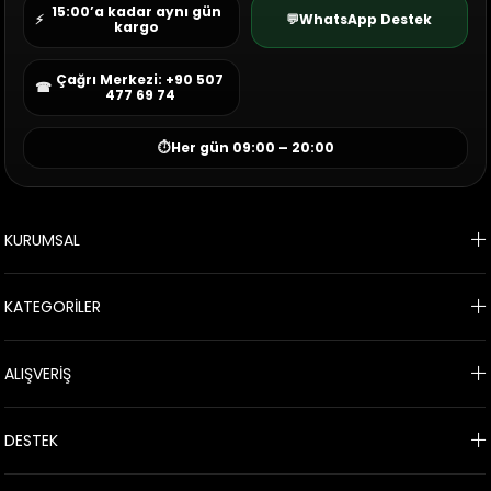
15:00’a kadar aynı gün
⚡
💬
WhatsApp Destek
kargo
Çağrı Merkezi: +90 507
☎
477 69 74
⏱
Her gün 09:00 – 20:00
KURUMSAL
KATEGORİLER
ALIŞVERİŞ
DESTEK