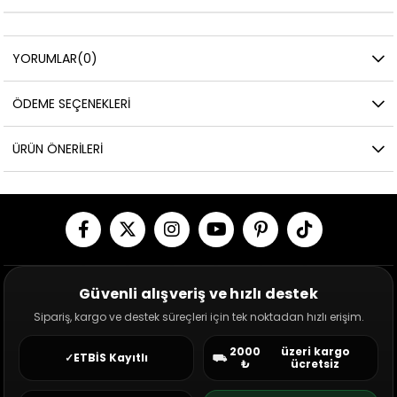
YORUMLAR
(0)
ÖDEME SEÇENEKLERI
ÜRÜN ÖNERILERI
Güvenli alışveriş ve hızlı destek
Sipariş, kargo ve destek süreçleri için tek noktadan hızlı erişim.
2000
üzeri kargo
✓
ETBİS Kayıtlı
⛟
₺
ücretsiz