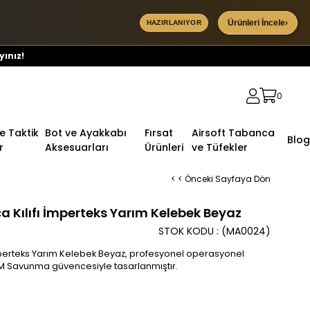
Ürünleri İncele
›
HAZIRLANIYOR
yınız!
0
ve Taktik
Bot ve Ayakkabı
Fırsat
Airsoft Tabanca
Blog
r
Aksesuarları
Ürünleri
ve Tüfekler
< < Önceki Sayfaya Dön
a Kılıfı İmperteks Yarım Kelebek Beyaz
STOK KODU
(MA0024)
İmperteks Yarım Kelebek Beyaz, profesyonel operasyonel
 KTM Savunma güvencesiyle tasarlanmıştır.