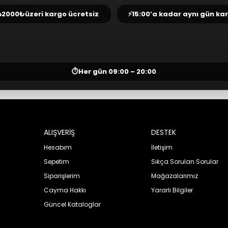
⛟
2000₺
üzeri kargo ücretsiz
⚡
15:00’a kadar aynı gün ka
⏱
Her gün 09:00 – 20:00
ALIŞVERİŞ
DESTEK
Hesabım
İletişim
Sepetim
Sıkça Sorulan Sorular
Siparişlerim
Mağazalarımız
Cayma Hakkı
Yararlı Bilgiler
Güncel Kataloglar