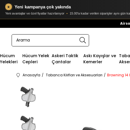
Yeni kampanya çok yakında
★
Yeni avantajlar ve özel fiyatlar hazırlanıyor
•
15.00'a kadar verilen siparişler aynı gün k
Airso
Hücum
Hücum Yelek
Askeri Taktik
Askı Kayışlar ve
Taban
Yelekleri
Cepleri
Çantalar
Kemerler
Akse
Anasayfa
Tabanca Kılıfları ve Aksesuarları
Browning 14 