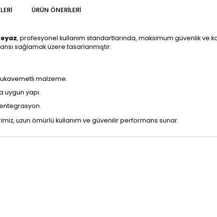
LERI
ÜRÜN ÖNERILERI
Beyaz
, profesyonel kullanım standartlarında, maksimum güvenlik ve konfo
ansı sağlamak üzere tasarlanmıştır.
 mukavemetli malzeme.
a uygun yapı.
 entegrasyon.
iz, uzun ömürlü kullanım ve güvenilir performans sunar.