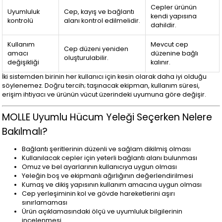
Cepler ürünün
Uyumluluk
Cep, kayış ve bağlantı
kendi yapısına
kontrolü
alanı kontrol edilmelidir.
dahildir.
Kullanım
Mevcut cep
Cep düzeni yeniden
amacı
düzenine bağlı
oluşturulabilir.
değişikliği
kalınır.
İki sistemden birinin her kullanıcı için kesin olarak daha iyi olduğu
söylenemez. Doğru tercih; taşınacak ekipman, kullanım süresi,
erişim ihtiyacı ve ürünün vücut üzerindeki uyumuna göre değişir.
MOLLE Uyumlu Hücum Yeleği Seçerken Nelere
Bakılmalı?
Bağlantı şeritlerinin düzenli ve sağlam dikilmiş olması
Kullanılacak cepler için yeterli bağlantı alanı bulunması
Omuz ve bel ayarlarının kullanıcıya uygun olması
Yeleğin boş ve ekipmanlı ağırlığının değerlendirilmesi
Kumaş ve dikiş yapısının kullanım amacına uygun olması
Cep yerleşiminin kol ve gövde hareketlerini aşırı
sınırlamaması
Ürün açıklamasındaki ölçü ve uyumluluk bilgilerinin
incelenmesi