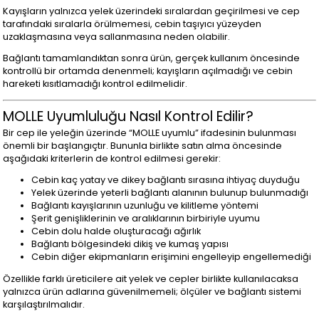
Kayışların yalnızca yelek üzerindeki sıralardan geçirilmesi ve cep
tarafındaki sıralarla örülmemesi, cebin taşıyıcı yüzeyden
uzaklaşmasına veya sallanmasına neden olabilir.
Bağlantı tamamlandıktan sonra ürün, gerçek kullanım öncesinde
kontrollü bir ortamda denenmeli; kayışların açılmadığı ve cebin
hareketi kısıtlamadığı kontrol edilmelidir.
MOLLE Uyumluluğu Nasıl Kontrol Edilir?
Bir cep ile yeleğin üzerinde “MOLLE uyumlu” ifadesinin bulunması
önemli bir başlangıçtır. Bununla birlikte satın alma öncesinde
aşağıdaki kriterlerin de kontrol edilmesi gerekir:
Cebin kaç yatay ve dikey bağlantı sırasına ihtiyaç duyduğu
Yelek üzerinde yeterli bağlantı alanının bulunup bulunmadığı
Bağlantı kayışlarının uzunluğu ve kilitleme yöntemi
Şerit genişliklerinin ve aralıklarının birbiriyle uyumu
Cebin dolu halde oluşturacağı ağırlık
Bağlantı bölgesindeki dikiş ve kumaş yapısı
Cebin diğer ekipmanların erişimini engelleyip engellemediği
Özellikle farklı üreticilere ait yelek ve cepler birlikte kullanılacaksa
yalnızca ürün adlarına güvenilmemeli; ölçüler ve bağlantı sistemi
karşılaştırılmalıdır.