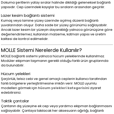
Dokuma şeritlerin yatay sıralar halinde dikildiği geleneksel bağlantı
yapısıdır. Cep üzerindeki kayışlar bu sıraların arasından geçirilir.
Lazer kesim bağlantı sistemi
Kumaş veya lamine yüzey üzerinde açılmış düzenli bağlantı
yuvalarından oluşur. Daha sade bir yüzey görünümü sağlayabilir.
Ancak lazer kesim bir yüzeyin dayanıklılığı yalnızca görünüşüne göre
değerlendirilemez; kullanılan malzeme, katman yapısı ve üretim
kalitesi de kontrol edilmelidir.
MOLLE Sistemi Nerelerde Kullanılır?
MOLLE bağlantı sistemi yalnızca hücum yeleklerinde kullanılmaz.
Modüler ekipman taşımanın gerekli olduğu farklı ürün gruplarında
da bulunabilir.
Hücum yelekleri
Şarjörlük, telsiz cebi ve genel amaçlı ceplerin kullanıcı tarafından
farklı bölgelere yerleştirilmesine imkân verir. MOLLE uyumlu
modelleri görmek için
hücum yelekleri kategorisini
ziyaret
edebilirsiniz.
Taktik çantalar
Çantanın dış yüzeyine ek cep veya yardımcı ekipman bağlanmasını
sağlayabilir. Çantaya takılacak her aksesuarın ağırlığı, bağlantı