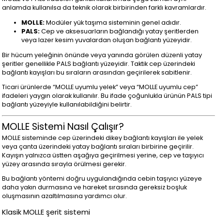
anlamda kullanılsa da teknik olarak birbirinden farklı kavramlardır.
MOLLE:
Modüler yük taşıma sisteminin genel adıdır.
PALS:
Cep ve aksesuarların bağlandığı yatay şeritlerden
veya lazer kesim yuvalardan oluşan bağlantı yüzeyidir.
Bir hücum yeleğinin önünde veya yanında görülen düzenli yatay
şeritler genellikle PALS bağlantı yüzeyidir. Taktik cep üzerindeki
bağlantı kayışları bu sıraların arasından geçirilerek sabitlenir.
Ticari ürünlerde “MOLLE uyumlu yelek” veya “MOLLE uyumlu cep”
ifadeleri yaygın olarak kullanılır. Bu ifade çoğunlukla ürünün PALS tipi
bağlantı yüzeyiyle kullanılabildiğini belirtir.
MOLLE Sistemi Nasıl Çalışır?
MOLLE sisteminde cep üzerindeki dikey bağlantı kayışları ile yelek
veya çanta üzerindeki yatay bağlantı sıraları birbirine geçirilir.
Kayışın yalnızca üstten aşağıya geçirilmesi yerine, cep ve taşıyıcı
yüzey arasında sırayla örülmesi gerekir.
Bu bağlantı yöntemi doğru uygulandığında cebin taşıyıcı yüzeye
daha yakın durmasına ve hareket sırasında gereksiz boşluk
oluşmasının azaltılmasına yardımcı olur.
Klasik MOLLE şerit sistemi