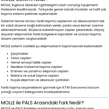
MOLLE, İngilizce
Modular Lightweight Load-carrying Equipment
ifadesinin kısaltmasıdır. Türkçede genel olarak modüler ve hafif yük
taşıma sistemi şeklinde açıklanabilir.
Sistemin temel amacı; farklı taşıma ceplerinin ve aksesuarların tek
bir sabit düzene bağlı kalmadan yelek, çanta veya kemer üzerine
eklenebilmesidir. Böylece kullanılmayan cepler çıkarılabilir, ihtiyaç
duyulan ekipmanlar farklı bölgelere taşınabilir ve ürünün taşıma
düzeni yeniden oluşturulabilir.
MOLLE sistemi özellikle şu ekipmanların taşınmasında kullanılabilir:
Şarjörlükler
Telsiz cepleri
Genel amaçlı taktik cepler
Medikal malzeme taşıma cepleri
El feneri ve yardımcı ekipman cepleri
Matara ve suluk taşıma cepleri
Küçük ekipman ve aksesuar çantaları
Farklı taşıma seçeneklerini görmek için
KTM Savunma hücum
yeleği cepleri
kategorisini inceleyebilirsiniz.
MOLLE ile PALS Arasındaki Fark Nedir?
MOLLE ve PALS ifadeleri günlük kullanımda çoğu zaman aynı