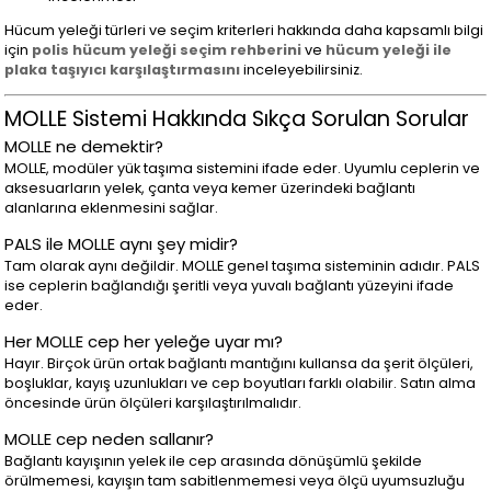
Hücum yeleği türleri ve seçim kriterleri hakkında daha kapsamlı bilgi
için
polis hücum yeleği seçim rehberini
ve
hücum yeleği ile
plaka taşıyıcı karşılaştırmasını
inceleyebilirsiniz.
MOLLE Sistemi Hakkında Sıkça Sorulan Sorular
MOLLE ne demektir?
MOLLE, modüler yük taşıma sistemini ifade eder. Uyumlu ceplerin ve
aksesuarların yelek, çanta veya kemer üzerindeki bağlantı
alanlarına eklenmesini sağlar.
PALS ile MOLLE aynı şey midir?
Tam olarak aynı değildir. MOLLE genel taşıma sisteminin adıdır. PALS
ise ceplerin bağlandığı şeritli veya yuvalı bağlantı yüzeyini ifade
eder.
Her MOLLE cep her yeleğe uyar mı?
Hayır. Birçok ürün ortak bağlantı mantığını kullansa da şerit ölçüleri,
boşluklar, kayış uzunlukları ve cep boyutları farklı olabilir. Satın alma
öncesinde ürün ölçüleri karşılaştırılmalıdır.
MOLLE cep neden sallanır?
Bağlantı kayışının yelek ile cep arasında dönüşümlü şekilde
örülmemesi, kayışın tam sabitlenmemesi veya ölçü uyumsuzluğu