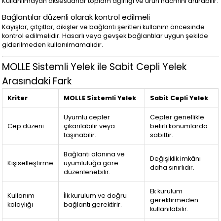
Kullanılmayan aksesuarlar toplam ağırlığı ve ürün hacmini artırabilir.
Bağlantılar düzenli olarak kontrol edilmeli
Kayışlar, çıtçıtlar, dikişler ve bağlantı şeritleri kullanım öncesinde
kontrol edilmelidir. Hasarlı veya gevşek bağlantılar uygun şekilde
giderilmeden kullanılmamalıdır.
MOLLE Sistemli Yelek ile Sabit Cepli Yelek
Arasındaki Fark
Kriter
MOLLE Sistemli Yelek
Sabit Cepli Yelek
Uyumlu cepler
Cepler genellikle
Cep düzeni
çıkarılabilir veya
belirli konumlarda
taşınabilir.
sabittir.
Bağlantı alanına ve
Değişiklik imkânı
Kişiselleştirme
uyumluluğa göre
daha sınırlıdır.
düzenlenebilir.
Ek kurulum
Kullanım
İlk kurulum ve doğru
gerektirmeden
kolaylığı
bağlantı gerektirir.
kullanılabilir.