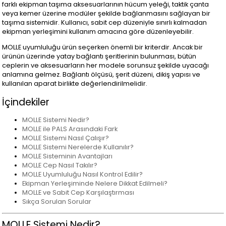
farklı ekipman taşıma aksesuarlarının hücum yeleği, taktik çanta
veya kemer üzerine modüler şekilde bağlanmasını sağlayan bir
taşıma sistemidir. Kullanıcı, sabit cep düzeniyle sınırlı kalmadan
ekipman yerleşimini kullanım amacına göre düzenleyebilir.
MOLLE uyumluluğu ürün seçerken önemli bir kriterdir. Ancak bir
ürünün üzerinde yatay bağlantı şeritlerinin bulunması, bütün
ceplerin ve aksesuarların her modele sorunsuz şekilde uyacağı
anlamına gelmez. Bağlantı ölçüsü, şerit düzeni, dikiş yapısı ve
kullanılan aparat birlikte değerlendirilmelidir.
İçindekiler
MOLLE Sistemi Nedir?
MOLLE ile PALS Arasındaki Fark
MOLLE Sistemi Nasıl Çalışır?
MOLLE Sistemi Nerelerde Kullanılır?
MOLLE Sisteminin Avantajları
MOLLE Cep Nasıl Takılır?
MOLLE Uyumluluğu Nasıl Kontrol Edilir?
Ekipman Yerleşiminde Nelere Dikkat Edilmeli?
MOLLE ve Sabit Cep Karşılaştırması
Sıkça Sorulan Sorular
MOLLE Sistemi Nedir?