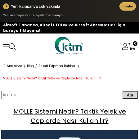
Yeni kampanya çok yakında
★
İncele
›
Yeni avantajlar ve özel fiyatlar hazırlanıyor
Airsoft Tabanca, Airsoft Tüfek ve Airsoft Aksesuarları için
buraya tıklayınız!
0
Anasayfa
Blog
Askeri Ekipman Rehberi
MOLLE Sistemi Nedir? Taktik Yelek ve Ceplerde Nasıl Kullanılır?
Ara
MOLLE Sistemi Nedir? Taktik Yelek ve
Ceplerde Nasıl Kullanılır?