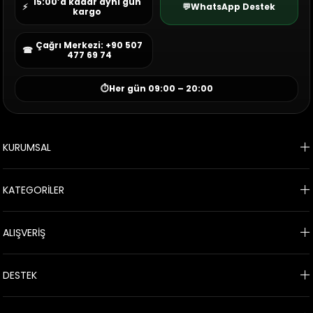
15:00’a kadar aynı gün
⚡
💬
WhatsApp Destek
kargo
Çağrı Merkezi: +90 507
☎
477 69 74
⏱
Her gün 09:00 – 20:00
KURUMSAL
KATEGORİLER
ALIŞVERİŞ
DESTEK