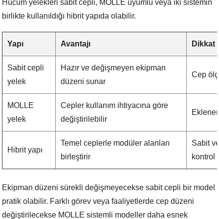
Hücum yelekleri sabit cepli, MOLLE uyumlu veya iki sistemin
birlikte kullanıldığı hibrit yapıda olabilir.
Yapı
Avantajı
Dikkat
Sabit cepli
Hazır ve değişmeyen ekipman
Cep ölç
yelek
düzeni sunar
MOLLE
Cepler kullanım ihtiyacına göre
Eklenen 
yelek
değiştirilebilir
Temel ceplerle modüler alanları
Sabit ve
Hibrit yapı
birleştirir
kontrol 
Ekipman düzeni sürekli değişmeyecekse sabit cepli bir model
pratik olabilir. Farklı görev veya faaliyetlerde cep düzeni
değiştirilecekse MOLLE sistemli modeller daha esnek