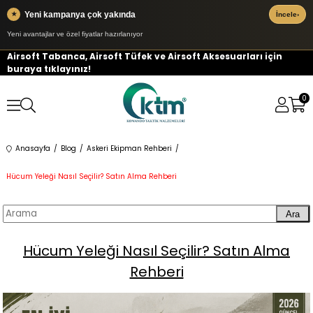
Yeni kampanya çok yakında
★
İncele
›
Yeni avantajlar ve özel fiyatlar hazırlanıyor
Airsoft Tabanca, Airsoft Tüfek ve Airsoft Aksesuarları için
buraya tıklayınız!
0
Anasayfa
Blog
Askeri Ekipman Rehberi
Hücum Yeleği Nasıl Seçilir? Satın Alma Rehberi
Ara
Hücum Yeleği Nasıl Seçilir? Satın Alma
Rehberi