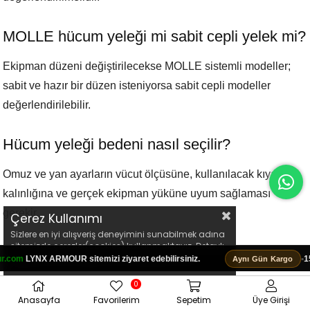
MOLLE hücum yeleği mi sabit cepli yelek mi?
Ekipman düzeni değiştirilecekse MOLLE sistemli modeller;
sabit ve hazır bir düzen isteniyorsa sabit cepli modeller
değerlendirilebilir.
Hücum yeleği bedeni nasıl seçilir?
Omuz ve yan ayarların vücut ölçüsüne, kullanılacak kıyafet
kalınlığına ve gerçek ekipman yüküne uyum sağlaması
gerekir.
Çerez Kullanımı
Sizlere en iyi alışveriş deneyimini sunabilmek adına
sitemizde çerezler(cookies) kullanmaktayız. Detaylı
Hücum yeleği kaç kilo olmalı?
bilgi için Kvkk sözleşmesini inceleyebilirsiniz.
RMOUR sitemizi ziyaret edebilirsiniz.
•
15:00’a kadar
Aynı Gün Kargo
Tek bir ideal ağırlık yoktur. Boş yelek ağırlığı ile şarjör, telsiz,
0
Anasayfa
Favorilerim
Sepetim
Üye Girişi
cepler ve diğer ekipmanlar eklendikten sonraki toplam ağırlık