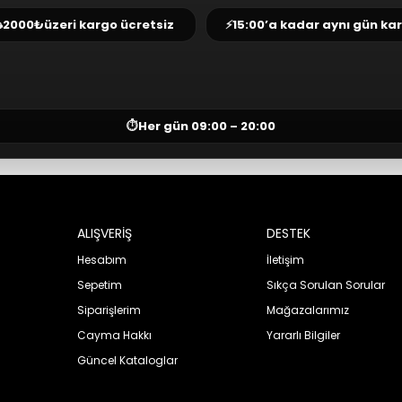
⛟
2000₺
üzeri kargo ücretsiz
⚡
15:00’a kadar aynı gün ka
⏱
Her gün 09:00 – 20:00
ALIŞVERİŞ
DESTEK
Hesabım
İletişim
Sepetim
Sıkça Sorulan Sorular
Siparişlerim
Mağazalarımız
Cayma Hakkı
Yararlı Bilgiler
Güncel Kataloglar