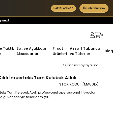
Ürünleri İncele
›
HAZIRLANIYOR
yınız!
0
ve Taktik
Bot ve Ayakkabı
Fırsat
Airsoft Tabanca
Blog
r
Aksesuarları
Ürünleri
ve Tüfekler
< < Önceki Sayfaya Dön
lıfı İmperteks Tam Kelebek Atkılı
STOK KODU
(MA0015)
rteks Tam Kelebek Atkılı, profesyonel operasyonel ihtiyaçlar
ma güvencesiyle tasarlanmıştır.