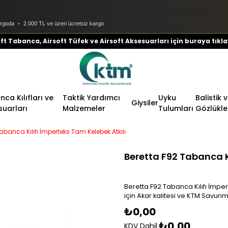
argoda
•
2.000 TL ve üzeri ücretsiz kargo
ft Tabanca, Airsoft Tüfek ve Airsoft Aksesuarları için buraya tıkla
ca Kılıfları ve
Taktik Yardımcı
Uyku
Balistik 
Giysiler
suarları
Malzemeler
Tulumları
Gözlükle
abanca Kılıfı İmperteks Tam Kelebek Atkılı
Beretta F92 Tabanca Kı
Beretta F92 Tabanca Kılıfı İmpe
için Akar kalitesi ve KTM Savun
₺0,00
₺0,00
KDV Dahil