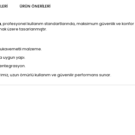
LERI
ÜRÜN ÖNERILERI
ı
, profesyonel kullanım standartlarında, maksimum güvenlik ve konfor od
ak üzere tasarlanmıştır.
 mukavemetli malzeme.
a uygun yapı.
 entegrasyon.
iz, uzun ömürlü kullanım ve güvenilir performans sunar.