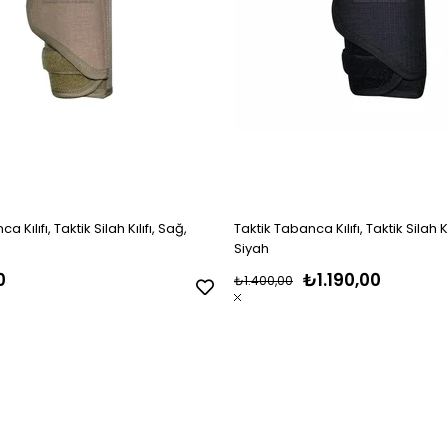
 Kılıfı, Taktik Silah Kılıfı, Sağ,
Taktik Tabanca Kılıfı, Taktik Silah Kı
Siyah
0
₺1.190,00
₺1.400,00