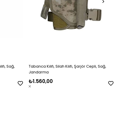
lıfı, Sağ,
Tabanca Kılıfı, Silah Kılıfı, Şarjör Cepli, Sağ,
Tabanc
Jandarma
Coyo
₺1.560,00
₺1.5