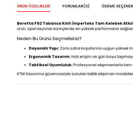
ÜRÜN ÖZELLIKLERI
YORUMLAR
(0)
ÖDEME SEÇENEK
Beretta F92 Tabanca Kılıfı İmperteks Tam Kelebek Atkıl
ürün, operasyonel süreçlerde en yüksek performansı sağlam
Neden Bu Ürünü Seçmelisiniz?
Dayanıklı Yapı:
Zorlu saha koşullarına uygun yüksek
Ergonomik Tasarım:
Hızlı erişim ve gün boyu taşımay
Taktiksel Uyumluluk:
Profesyonel ekipmanlarla tam
KTM Savunma güvencesiyle sunulan taktik ekipman modellerim