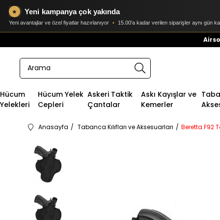
Yeni kampanya çok yakında
★
Yeni avantajlar ve özel fiyatlar hazırlanıyor
•
15.00'a kadar verilen siparişler aynı gün k
Airso
Hücum
Hücum Yelek
Askeri Taktik
Askı Kayışlar ve
Taban
Yelekleri
Cepleri
Çantalar
Kemerler
Akse
Anasayfa
Tabanca Kılıfları ve Aksesuarları
Beretta F92 T