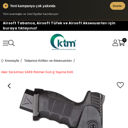
Yeni kampanya çok yakında
★
İncele
›
Yeni avantajlar ve özel fiyatlar hazırlanıyor
Airsoft Tabanca, Airsoft Tüfek ve Airsoft Aksesuarları için
buraya tıklayınız!
0
Anasayfa
Tabanca Kılıfları ve Aksesuarları
Akar Sarsılmaz SAR9 Polimer Gizli İç Taşıma Kılıfı