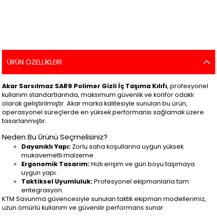
ÜRÜN ÖZELLIKLERI
Akar Sarsılmaz SAR9 Polimer Gizli İç Taşıma Kılıfı
, profesyonel
kullanım standartlarında, maksimum güvenlik ve konfor odaklı
olarak geliştirilmiştir. Akar marka kalitesiyle sunulan bu ürün,
operasyonel süreçlerde en yüksek performansı sağlamak üzere
tasarlanmıştır.
Neden Bu Ürünü Seçmelisiniz?
Dayanıklı Yapı:
Zorlu saha koşullarına uygun yüksek
mukavemetli malzeme.
Ergonomik Tasarım:
Hızlı erişim ve gün boyu taşımaya
uygun yapı.
Taktiksel Uyumluluk:
Profesyonel ekipmanlarla tam
entegrasyon.
KTM Savunma güvencesiyle sunulan taktik ekipman modellerimiz,
uzun ömürlü kullanım ve güvenilir performans sunar.