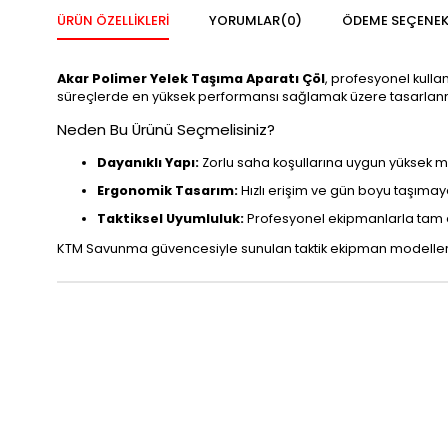
ÜRÜN ÖZELLIKLERI
YORUMLAR
(0)
ÖDEME SEÇENEK
Akar Polimer Yelek Taşıma Aparatı Çöl
, profesyonel kulla
süreçlerde en yüksek performansı sağlamak üzere tasarlanm
Neden Bu Ürünü Seçmelisiniz?
Dayanıklı Yapı:
Zorlu saha koşullarına uygun yüksek
Ergonomik Tasarım:
Hızlı erişim ve gün boyu taşımay
Taktiksel Uyumluluk:
Profesyonel ekipmanlarla tam
KTM Savunma güvencesiyle sunulan taktik ekipman modellerim