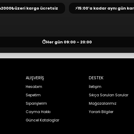
⛟
2000₺
üzeri kargo ücretsiz
⚡
15:00’a kadar aynı gün ka
⏱
Her gün 09:00 – 20:00
ALIŞVERİŞ
DESTEK
Hesabım
İletişim
Sepetim
Sıkça Sorulan Sorular
Siparişlerim
Mağazalarımız
Cayma Hakkı
Yararlı Bilgiler
Güncel Kataloglar