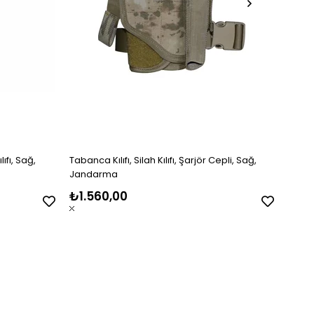
lıfı, Sağ,
Tabanca Kılıfı, Silah Kılıfı, Şarjör Cepli, Sağ,
Tabanc
Jandarma
Coyo
₺1.560,00
₺1.5