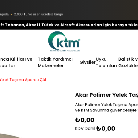
argoda
•
2.000 TL ve üzeri ücretsiz kargo
ft Tabanca, Airsoft Tüfek ve Airsoft Aksesuarları için buraya tıkla
ca Kılıfları ve
Taktik Yardımcı
Uyku
Balistik 
Giysiler
suarları
Malzemeler
Tulumları
Gözlükle
 Yelek Taşıma Aparatı Çöl
Akar Polimer Yelek Ta
Akar Polimer Yelek Taşıma Aparat
ve KTM Savunma güvencesiyle t
₺0,00
₺0,00
KDV Dahil