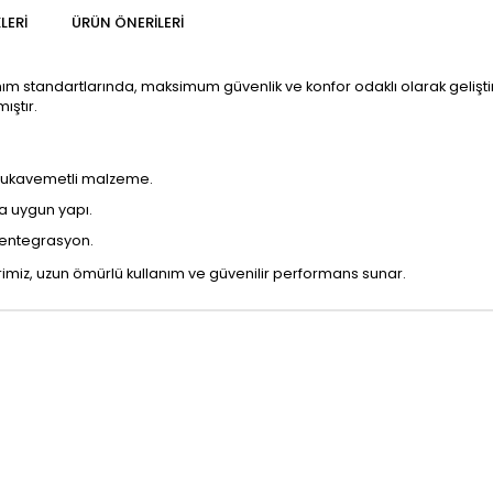
LERI
ÜRÜN ÖNERILERI
nım standartlarında, maksimum güvenlik ve konfor odaklı olarak geliştir
ıştır.
 mukavemetli malzeme.
a uygun yapı.
 entegrasyon.
iz, uzun ömürlü kullanım ve güvenilir performans sunar.