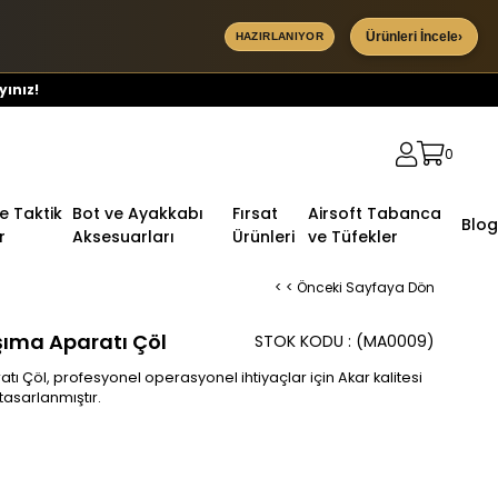
Ürünleri İncele
›
HAZIRLANIYOR
yınız!
0
ve Taktik
Bot ve Ayakkabı
Fırsat
Airsoft Tabanca
Blog
r
Aksesuarları
Ürünleri
ve Tüfekler
< < Önceki Sayfaya Dön
şıma Aparatı Çöl
STOK KODU
(MA0009)
ı Çöl, profesyonel operasyonel ihtiyaçlar için Akar kalitesi
asarlanmıştır.