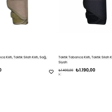
 Kılıfı, Taktik Silah Kılıfı, Sağ,
Taktik Tabanca Kılıfı, Taktik Silah Kı
Siyah
0
₺1.190,00
₺1.400,00