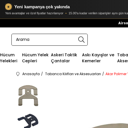
Yeni kampanya çok yakında
★
Yeni avantajlar ve özel fiyatlar hazırlanıyor
•
15.00'a kadar verilen siparişler aynı gün k
Airso
Hücum
Hücum Yelek
Askeri Taktik
Askı Kayışlar ve
Taban
Yelekleri
Cepleri
Çantalar
Kemerler
Akse
Anasayfa
Tabanca Kılıfları ve Aksesuarları
Akar Polimer